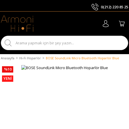
0(212) 220 85 25
ARA
Anasayfa
Hi-Fi Hoparlör
BOSE SoundLink Micro Bluetooth Hoparlör Blue
%10
YENİ