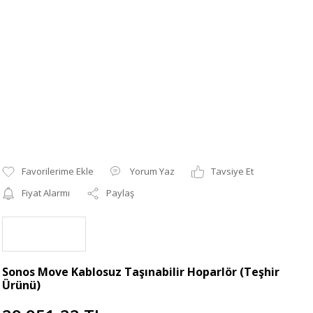
Yorum Yaz
Tavsiye Et
Fiyat Alarmı
Paylaş
Sonos Move Kablosuz Taşınabilir Hoparlör (Teşhir
Ürünü)