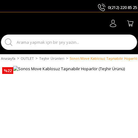
0(212) 220 85 25
ARA
Anasayfa
OUTLET
Teşhir Ürünleri
Sonos Move Kablosuz Taşınabilir Hoparlör
%22