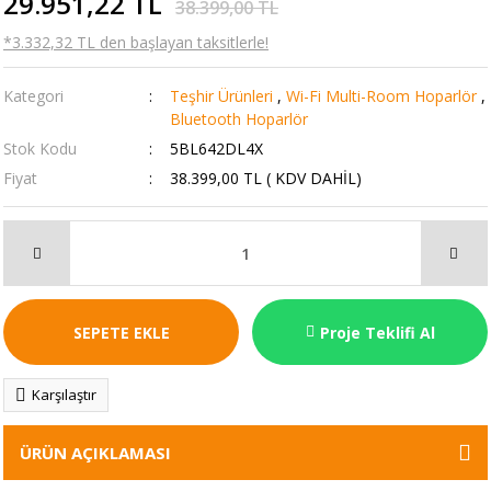
29.951,22 TL
38.399,00 TL
*3.332,32 TL den başlayan taksitlerle!
Kategori
Teşhir Ürünleri
,
Wi-Fi Multi-Room Hoparlör
,
Bluetooth Hoparlör
Stok Kodu
5BL642DL4X
Fiyat
38.399,00 TL ( KDV DAHİL)
SEPETE EKLE
Proje Teklifi Al
Karşılaştır
ÜRÜN AÇIKLAMASI