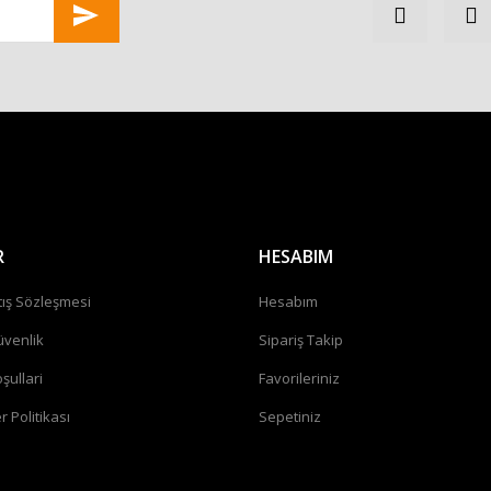
Gönder
R
HESABIM
tış Sözleşmesi
Hesabım
üvenlik
Sipariş Takip
şullari
Favorileriniz
r Politikası
Sepetiniz