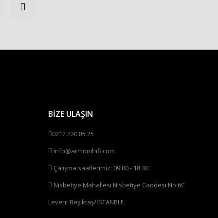
BİZE ULAŞIN
0212 220 85 25
info@armonihifi.com
Çalışma saatlerimiz: 09:00 - 18:30
Nisbetiye Mahallesi Nisbetiye Caddesi No:6C
Levent Beşiktaş/İSTANBUL