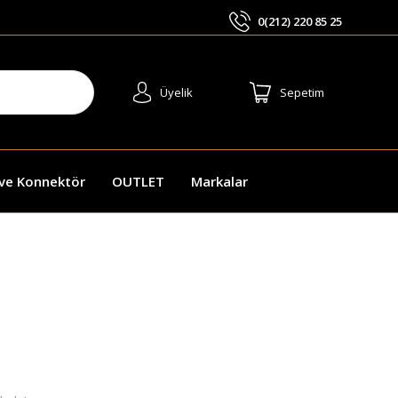
0(212) 220 85 25
ARA
Üyelik
Sepetim
 ve Konnektör
OUTLET
Markalar