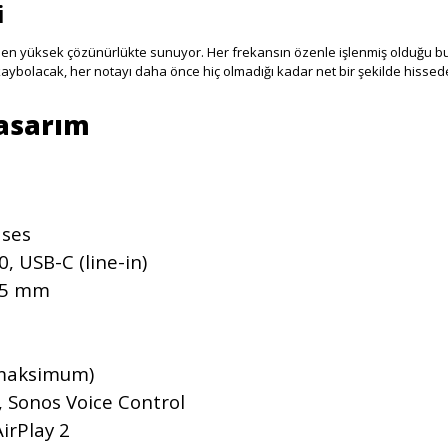
i
 en yüksek çözünürlükte sunuyor. Her frekansın özenle işlenmiş olduğu bu h
kaybolacak, her notayı daha önce hiç olmadığı kadar net bir şekilde hissed
 ses
0, USB-C (line-in)
,5 mm
(maksimum)
 Sonos Voice Control
irPlay 2