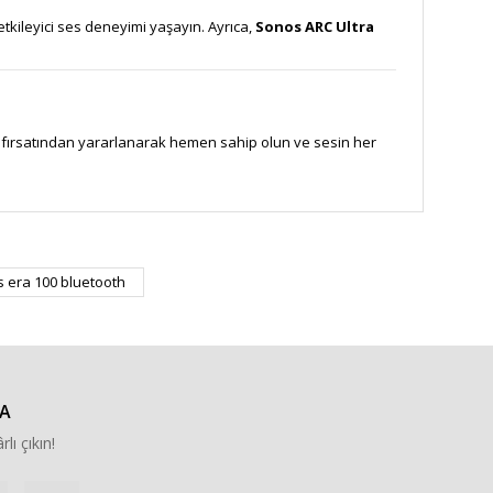
kileyici ses deneyimi yaşayın. Ayrıca,
Sonos ARC Ultra
rgo fırsatından yararlanarak hemen sahip olun ve sesin her
za iletebilirsiniz.
 era 100 bluetooth
A
rlı çıkın!