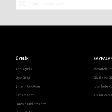
ÜYELİK
SAYFALA
Yeni Üyelik
Mesafeli Sa
Üye Girişi
Gizlilik ve G
Şifremi Unuttum
İptal İade Ko
İletişim Formu
Kişisel Verile
Havale Bildirim Formu