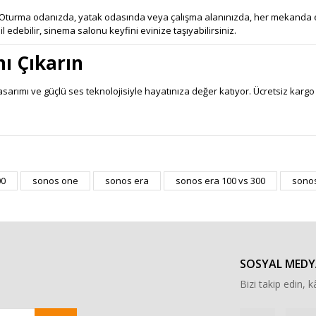
Oturma odanızda, yatak odasında veya çalışma alanınızda, her mekanda et
 edebilir, sinema salonu keyfini evinize taşıyabilirsiniz.
nı Çıkarın
 tasarımı ve güçlü ses teknolojisiyle hayatınıza değer katıyor. Ücretsiz ka
r konularda yetersiz gördüğünüz noktaları öneri formunu kullanarak tarafımı
00
sonos one
sonos era
sonos era 100 vs 300
sonos
Bu ürüne ilk yorumu siz yapın!
Yorum Yaz
SOSYAL MEDY
Bizi takip edin, kâ