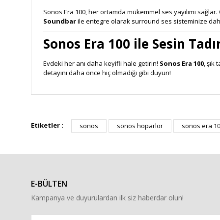
Sonos Era 100, her ortamda mükemmel ses yayılımı sağlar. 
Soundbar
ile entegre olarak surround ses sisteminize dahil
Sonos Era 100 ile Sesin Tadı
Evdeki her anı daha keyifli hale getirin!
Sonos Era 100
, şık
detayını daha önce hiç olmadığı gibi duyun!
Bu ürünün fiyat bilgisi, resim, ürün açıklamalarında ve diğe
Görüş ve önerileriniz için teşekkür ederiz.
Etiketler :
sonos
sonos hoparlör
sonos era 1
Ürün resmi kalitesiz, bozuk veya görüntülenemiyor.
Ürün açıklamasında eksik bilgiler bulunuyor.
Ürün bilgilerinde hatalar bulunuyor.
E-BÜLTEN
Ürün fiyatı diğer sitelerden daha pahalı.
Kampanya ve duyurulardan ilk siz haberdar olun!
Bu ürüne benzer farklı alternatifler olmalı.