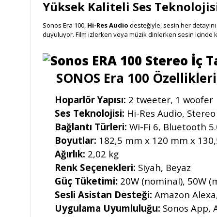
Yüksek Kaliteli Ses Teknolojis
Sonos Era 100,
Hi-Res Audio
desteğiyle, sesin her detayını
duyuluyor. Film izlerken veya müzik dinlerken sesin içinde 
SONOS Era 100 Özellikleri
Hoparlör Yapısı:
2 tweeter, 1 woofer
Ses Teknolojisi:
Hi-Res Audio, Stereo
Bağlantı Türleri:
Wi-Fi 6, Bluetooth 5.
Boyutlar:
182,5 mm x 120 mm x 130
Ağırlık:
2,02 kg
Renk Seçenekleri:
Siyah, Beyaz
Güç Tüketimi:
20W (nominal), 50W 
Sesli Asistan Desteği:
Amazon Alexa,
Uygulama Uyumluluğu:
Sonos App, A