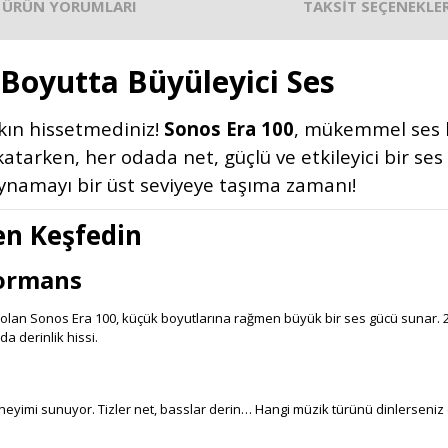
ÜRÜN YORUMLARI
TAKSİT SEÇENEKLER
Boyutta Büyüleyici Ses
kın hissetmediniz!
Sonos Era 100
, mükemmel ses k
atarken, her odada net, güçlü ve etkileyici bir ses
oynamayı bir üst seviyeye taşıma zamanı!
den Keşfedin
formans
olan Sonos Era 100, küçük boyutlarına rağmen büyük bir ses gücü sunar. 2
a derinlik hissi.
neyimi sunuyor. Tizler net, basslar derin… Hangi müzik türünü dinlerseniz d