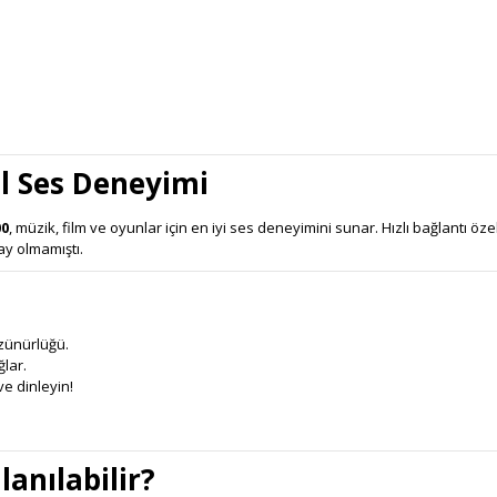
l Ses Deneyimi
00
, müzik, film ve oyunlar için en iyi ses deneyimini sunar. Hızlı bağlantı öze
ay olmamıştı.
zünürlüğü.
lar.
e dinleyin!
anılabilir?