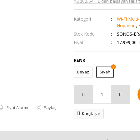
*2.002,54 TL den başlayan taksitl
Kategori
Wi-Fi Mult
Hoparlör
,
Stok Kodu
SONOS-ERA
Fiyat
17.999,00 
RENK
Beyaz
Siyah
Fiyat Alarmı
Paylaş
Karşılaştır