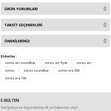
ÜRÜN YORUMLARI
TAKSİT SEÇENEKLERİ
ÖNERİLERİNİZ
Etiketler :
sonos arc soundbar
sonos arc fiyat
sonos arc
sonos
sonos soundbar
sonos era 300
sonos era 100
E-BÜLTEN
Kampanya ve duyurulardan ilk siz haberdar olun!