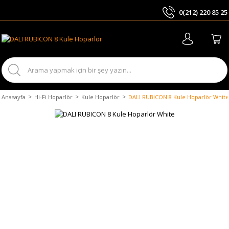
0(212) 220 85 25
ARA
Anasayfa
Hi-Fi Hoparlör
Kule Hoparlör
DALI RUBICON 8 Kule Hoparlör White