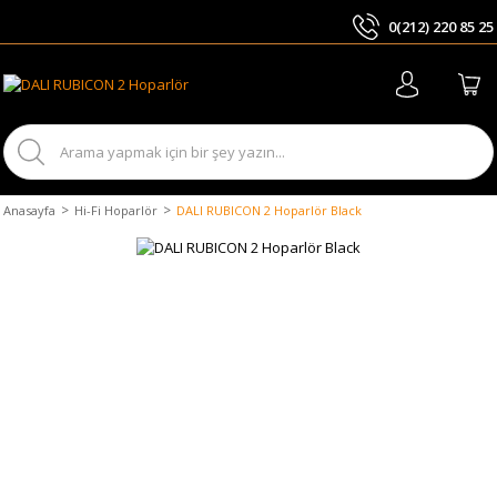
0(212) 220 85 25
ARA
Anasayfa
Hi-Fi Hoparlör
DALI RUBICON 2 Hoparlör Black