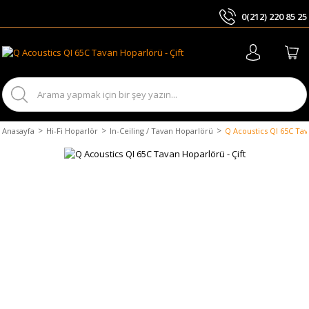
0(212) 220 85 25
ARA
Anasayfa
Hi-Fi Hoparlör
In-Ceiling / Tavan Hoparlörü
Q Acoustics QI 65C Tav