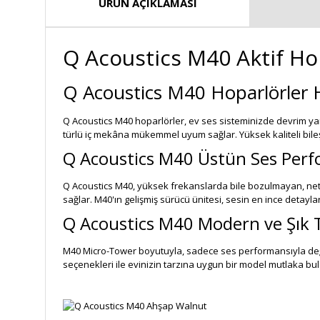
ÜRÜN AÇIKLAMASI
Q Acoustics M40 Aktif Hop
Q Acoustics M40 Hoparlörler
Q Acoustics M40 hoparlörler, ev ses sisteminizde devrim yara
türlü iç mekâna mükemmel uyum sağlar. Yüksek kaliteli bileşe
Q Acoustics M40 Üstün Ses Perf
Q Acoustics M40, yüksek frekanslarda bile bozulmayan, net 
sağlar. M40'ın gelişmiş sürücü ünitesi, sesin en ince detayla
Q Acoustics M40 Modern ve Şık 
M40 Micro-Tower boyutuyla, sadece ses performansıyla değil,
seçenekleri ile evinizin tarzına uygun bir model mutlaka bula