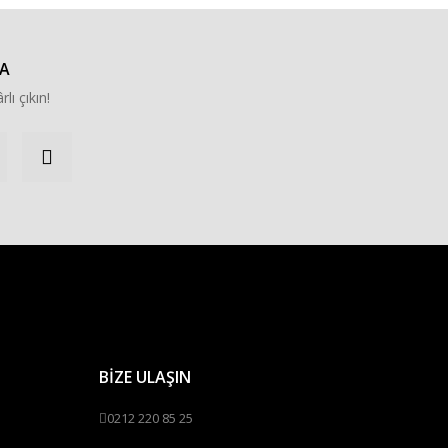
A
rlı çıkın!
BİZE ULAŞIN
0212 220 85 25