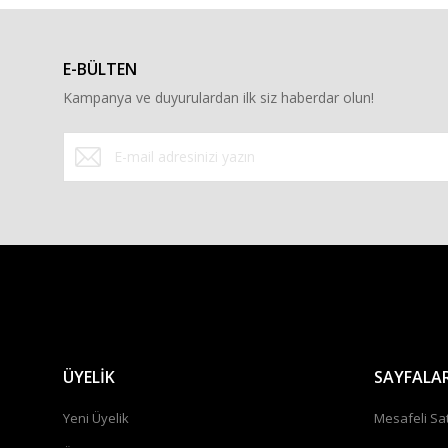
Ürün açıklamasında eksik bilgiler bulunuyor.
Ürün bilgilerinde hatalar bulunuyor.
E-BÜLTEN
Ürün fiyatı diğer sitelerden daha pahalı.
Kampanya ve duyurulardan ilk siz haberdar olun!
Bu ürüne benzer farklı alternatifler olmalı.
ÜYELİK
SAYFALA
Yeni Üyelik
Mesafeli Sa