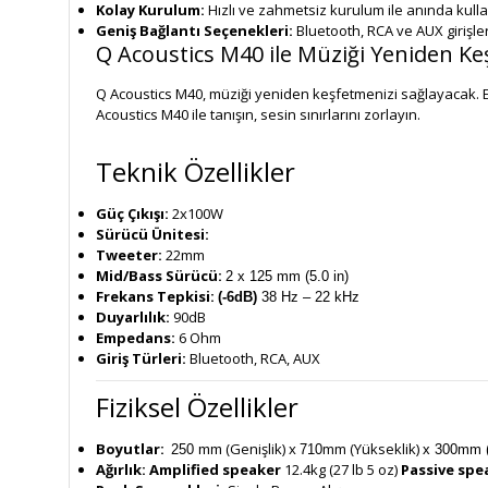
Kolay Kurulum:
Hızlı ve zahmetsiz kurulum ile anında kull
Geniş Bağlantı Seçenekleri:
Bluetooth, RCA ve AUX girişler
Q Acoustics M40 ile Müziği Yeniden Ke
Q Acoustics M40, müziği yeniden keşfetmenizi sağlayacak. Evd
Acoustics M40 ile tanışın, sesin sınırlarını zorlayın.
Teknik Özellikler
Güç Çıkışı:
2x100W
Sürücü Ünitesi:
Tweeter:
22mm
Mid/Bass Sürücü:
2 x 125 mm (5.0 in)
Frekans Tepkisi:
(-6dB)
38 Hz – 22 kHz
Duyarlılık:
90dB
Empedans:
6 Ohm
Giriş Türleri:
Bluetooth, RCA, AUX
Fiziksel Özellikler
Boyutlar:
(Genişlik) x
mm (Yükseklik)
250 mm
710
x 300mm (
Ağırlık:
Amplified speaker
12.4kg (27 lb 5 oz)
Passive spe