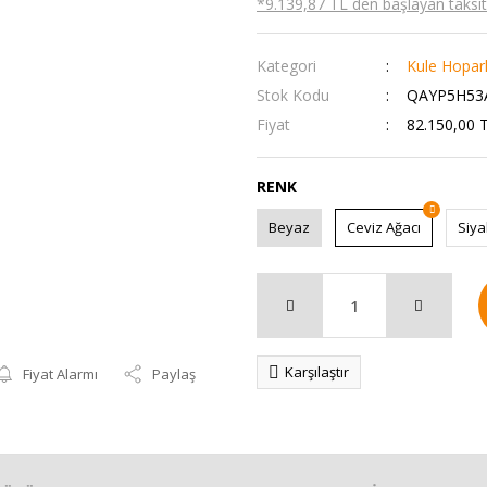
*9.139,87 TL den başlayan taksitl
Kategori
Kule Hopar
Stok Kodu
QAYP5H53
Fiyat
82.150,00 
RENK
Beyaz
Ceviz Ağacı
Siy
Karşılaştır
Fiyat Alarmı
Paylaş