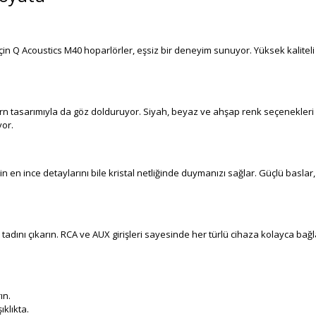
 Q Acoustics M40 hoparlörler, eşsiz bir deneyim sunuyor. Yüksek kaliteli bi
s
dern tasarımıyla da göz dolduruyor. Siyah, beyaz ve ahşap renk seçenekleri
yor.
 ince detaylarını bile kristal netliğinde duymanızı sağlar. Güçlü baslar, b
adını çıkarın. RCA ve AUX girişleri sayesinde her türlü cihaza kolayca bağlana
ın.
klıkta.