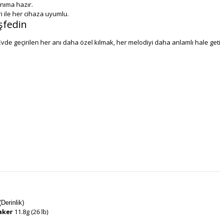
anıma hazır.
i ile her cihaza uyumlu.
şfedin
e geçirilen her anı daha özel kılmak, her melodiyi daha anlamlı hale getirm
Derinlik)
aker
11.8g (26 lb)