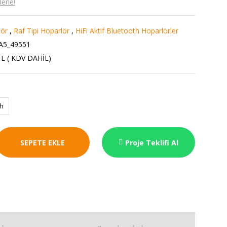
erle!
lör
,
Raf Tipi Hoparlör
,
HiFi Aktif Bluetooth Hoparlörler
A5_49551
TL ( KDV DAHİL)
ah
SEPETE EKLE
Proje Teklifi Al