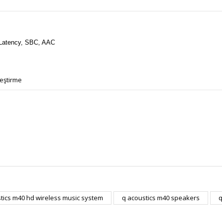
Latency, SBC, AAC
eştirme
r konularda yetersiz gördüğünüz noktaları öneri formunu kullanarak tarafımı
tics m40 hd wireless music system
q acoustics m40 speakers
q
Bu ürüne ilk yorumu siz yapın!