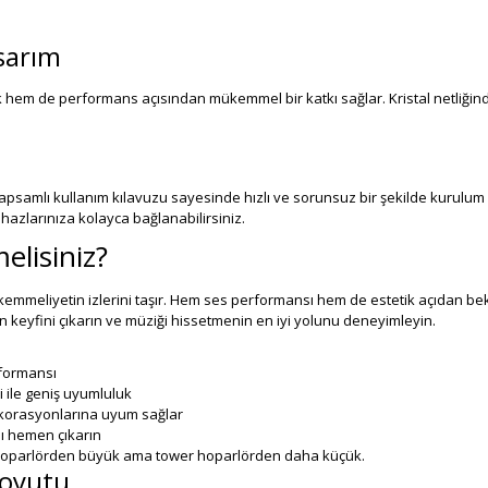
sarım
hem de performans açısından mükemmel bir katkı sağlar. Kristal netliğinde 
psamlı kullanım kılavuzu sayesinde hızlı ve sorunsuz bir şekilde kurulum 
ihazlarınıza kolayca bağlanabilirsiniz.
lisiniz?
emmeliyetin izlerini taşır. Hem ses performansı hem de estetik açıdan bekl
n keyfini çıkarın ve müziği hissetmenin en iyi yolunu deneyimleyin.
rformansı
 ile geniş uyumluluk
ekorasyonlarına uyum sağlar
nı hemen çıkarın
 hoparlörden büyük ama tower hoparlörden daha küçük.
Boyutu