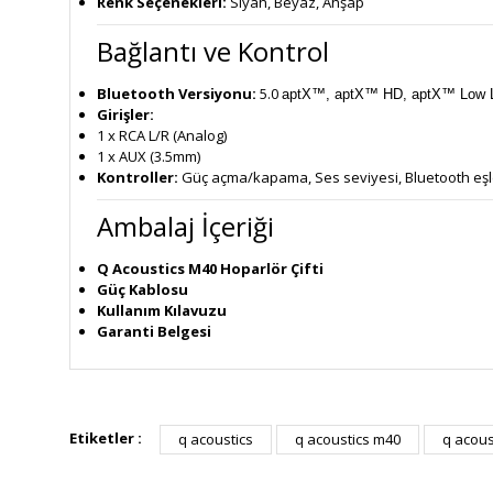
Renk Seçenekleri:
Siyah, Beyaz, Ahşap
Bağlantı ve Kontrol
Bluetooth Versiyonu:
5.0
aptX™, aptX™ HD, aptX™ Low 
Girişler:
1 x RCA L/R (Analog)
1 x AUX (3.5mm)
Kontroller:
Güç açma/kapama, Ses seviyesi, Bluetooth eşl
Ambalaj İçeriği
Q Acoustics M40 Hoparlör Çifti
Güç Kablosu
Kullanım Kılavuzu
Garanti Belgesi
Bu ürünün fiyat bilgisi, resim, ürün açıklamalarında ve diğe
Görüş ve önerileriniz için teşekkür ederiz.
Etiketler :
q acoustics
q acoustics m40
q acous
Ürün resmi kalitesiz, bozuk veya görüntülenemiyor.