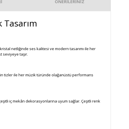
İ
ÖNERİLERİNİZ
ık Tasarım
istal netliğinde ses kalitesi ve modern tasarımı ile her
t seviyeye taşır.
in tizler ile her müzik türünde olağanüstü performans
eşitli iç mekân dekorasyonlarına uyum sağlar. Çeşitli renk