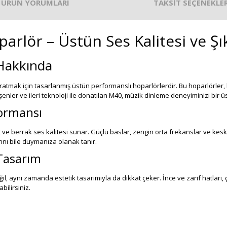
ÜRÜN YORUMLARI
TAKSİT SEÇENEKLER
arlör – Üstün Ses Kalitesi ve Ş
 Hakkında
tmak için tasarlanmış üstün performanslı hoparlörlerdir. Bu hoparlörler, kr
nler ve ileri teknoloji ile donatılan M40, müzik dinleme deneyiminizi bir üs
ormansı
ve berrak ses kalitesi sunar. Güçlü baslar, zengin orta frekanslar ve kesk
rını bile duymanıza olanak tanır.
Tasarım
 aynı zamanda estetik tasarımıyla da dikkat çeker. İnce ve zarif hatları, ç
bilirsiniz.