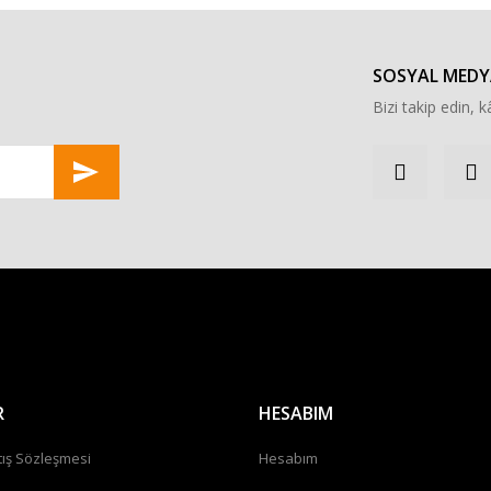
Yorum Yaz
SOSYAL MEDY
Bizi takip edin, kâ
Gönder
R
HESABIM
tış Sözleşmesi
Hesabım