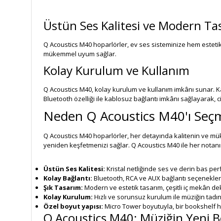
Üstün Ses Kalitesi ve Modern Ta
Q Acoustics M40 hoparlörler, ev ses sisteminize hem estetik 
mükemmel uyum sağlar.
Kolay Kurulum ve Kullanım
Q Acoustics M40, kolay kurulum ve kullanım imkânı sunar. Ka
Bluetooth özelliği ile kablosuz bağlantı imkânı sağlayarak, c
Neden Q Acoustics M40'ı Seçme
Q Acoustics M40 hoparlörler, her detayında kalitenin ve mük
yeniden keşfetmenizi sağlar. Q Acoustics M40 ile her notanı
Üstün Ses Kalitesi:
Kristal netliğinde ses ve derin bas pe
Kolay Bağlantı:
Bluetooth, RCA ve AUX bağlantı seçenekleri
Şık Tasarım:
Modern ve estetik tasarım, çeşitli iç mekân d
Kolay Kurulum:
Hızlı ve sorunsuz kurulum ile müziğin tadı
Özel boyut yapısı:
Micro Tower boyutuyla, bir bookshelf
Q Acoustics M40: Müziğin Yeni 