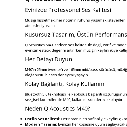
Evinizde Profesyonel Ses Kalitesi
Müziği hissetmek, her notanın ruhunu yaşamak isteyenler için
atmosferi yaratın.
Kusursuz Tasarım, Üstün Performan
Q Acoustics M40, sadece ses kalitesi ile değil, zarif ve mo
evinizin estetik değerini artırırken müziğin keyfini ikiye katlı
Her Detayı Duyun
M40'ın 25mm tweeter'ı ve 165mm mid/bass sürücüsü, müziğin en
olağanüstü bir ses deneyimi yaşayın.
Kolay Bağlantı, Kolay Kullanım
Bluetooth 5.0 teknolojisi ile kablosuz bağlantı özgürlüğünün t
sezgisel kontrolleri ile M40, kullanımı son derece kolaydır.
Neden Q Acoustics M40?
Üstün Ses Kalitesi:
Her notanın en saf haliyle keyfini çıkar
Modern Tasarım:
Evinizin her köşesine uyum sağlayacak şı