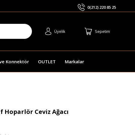
0(212) 220 85 25
ARA
Üyelik
Sepetim
 ve Konnektör
OUTLET
Markalar
f Hoparlör Ceviz Ağacı