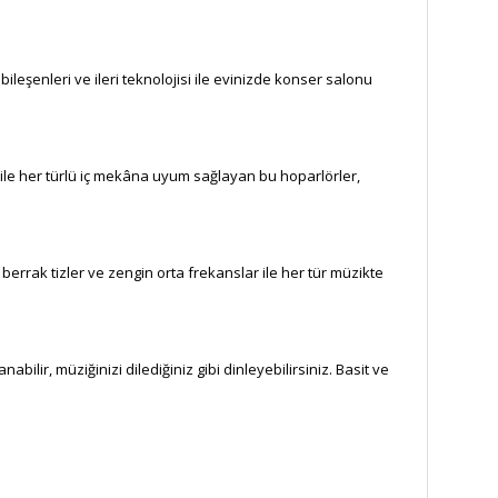
leşenleri ve ileri teknolojisi ile evinizde konser salonu
 ile her türlü iç mekâna uyum sağlayan bu hoparlörler,
errak tizler ve zengin orta frekanslar ile her tür müzikte
bilir, müziğinizi dilediğiniz gibi dinleyebilirsiniz. Basit ve