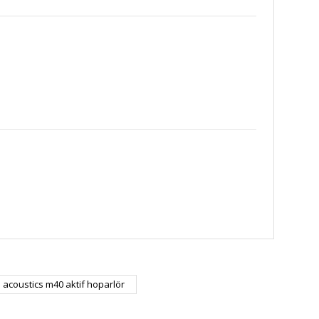
za iletebilirsiniz.
 acoustics m40 aktif hoparlör