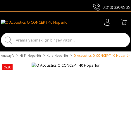
0(212) 220 85 25
ARA
Anasayfa
Hi-Fi Hoparlör
Kule Hoparlör
Q Acoustics Q CONCEPT 40 Hoparlör
%20