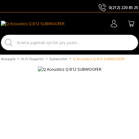
0(212) 220 85 25
ARA
Anasayfa
Hi-Fi Hoparlör
Subwoofer
Q Acoustics Q B12 SUBWOOFER