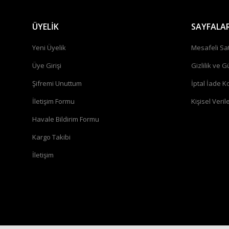
ÜYELİK
SAYFALA
Yeni Üyelik
Mesafeli Sa
Üye Girişi
Gizlilik ve G
Şifremi Unuttum
İptal İade Ko
İletişim Formu
Kişisel Verile
Havale Bildirim Formu
Kargo Takibi
İletişim