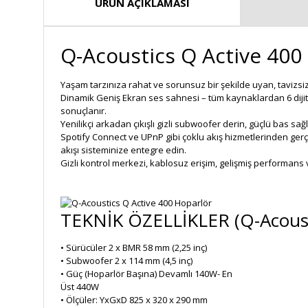
ÜRÜN AÇIKLAMASI
Q-Acoustics Q Active 400
Yaşam tarzınıza rahat ve sorunsuz bir şekilde uyan, tavizsi
Dinamik Geniş Ekran ses sahnesi – tüm kaynaklardan 6 dijit
sonuçlanır.
Yenilikçi arkadan çıkışlı gizli subwoofer derin, güçlü bas sa
Spotify Connect ve UPnP gibi çoklu akış hizmetlerinden gerç
akışı sisteminize entegre edin.
Gizli kontrol merkezi, kablosuz erişim, gelişmiş performans 
TEKNİK ÖZELLİKLER (Q-Acousti
• Sürücüler 2 x BMR 58 mm (2,25 inç)
• Subwoofer 2 x 114 mm (4,5 inç)
• Güç (Hoparlör Başına) Devamlı 140W- En
Üst 440W
• Ölçüler: YxGxD 825 x 320 x 290 mm