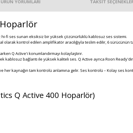
ÜRÜN YORUMLARI
TAKSİT SEÇENEKLER
 Hoparlör
z hi-fi ses sunan eksiksiz bir yüksek çözünürlüklü kablosuz ses sistemi.
al olarak kontrol edilen amplifikatör aracılığıyla teslim edilir, 6 sürücü
ğlarken Q Active'i konumlandırmayı kolaylaştırır.
ek kablosuz bağlantı ile yüksek kaliteli ses. Q Active ayrıca Roon Ready'di
ve her kaynağın tam kontrolü anlamına gelir. Ses kontrolü – Kolay ses kontro
cs Q Active 400 Hoparlör)