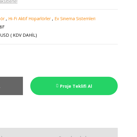
sitlerle!
lör
,
Hi-Fi Aktif Hoparlörler
,
Ev Sinema Sistemleri
6F
 USD ( KDV DAHİL)
R
Proje Teklifi Al