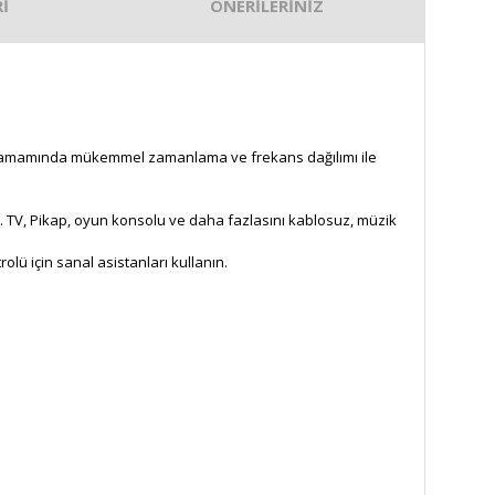
İ
ÖNERİLERİNİZ
nün tamamında mükemmel zamanlama ve frekans dağılımı ile
r. TV, Pikap, oyun konsolu ve daha fazlasını kablosuz, müzik
lü için sanal asistanları kullanın.