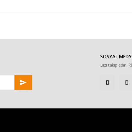
r konularda yetersiz gördüğünüz noktaları öneri formunu kullanarak tarafımı
Bu ürüne ilk yorumu siz yapın!
Yorum Yaz
SOSYAL MEDY
Bizi takip edin, kâ
Gönder