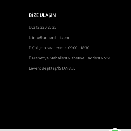
BİZE ULAŞIN
0212 220 85 25
info@armonihifi.com
Çalışma saatlerimiz: 09:00 - 18:30
Nisbetiye Mahallesi Nisbetiye Caddesi No:6C
Levent Beşiktaş/İSTANBUL