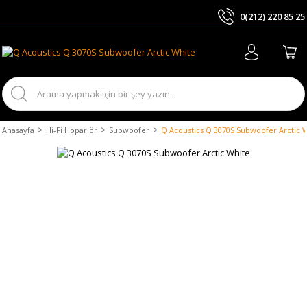
0(212) 220 85 25
ARA
Anasayfa
Hi-Fi Hoparlör
Subwoofer
Q Acoustics Q 3070S Subwoofer Arctic 