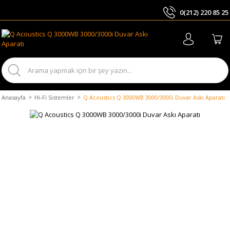
0(212) 220 85 25
ARA
Anasayfa
Hi-Fi Sistemler
Q Acoustics Q 3000WB 3000/3000i Duvar Askı Aparatı