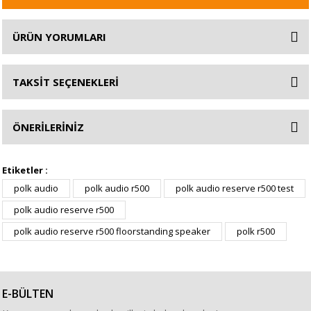
ÜRÜN YORUMLARI
TAKSİT SEÇENEKLERİ
ÖNERİLERİNİZ
Etiketler :
polk audio
polk audio r500
polk audio reserve r500 test
polk audio reserve r500
polk audio reserve r500 floorstanding speaker
polk r500
E-BÜLTEN