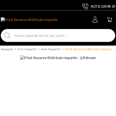
0(212) 220 85 25
ARA
Anasayfa
Hi-Fi Hoparlör
Kule Hoparlör
POLK Reserve R500 Kule Hoparlör - 