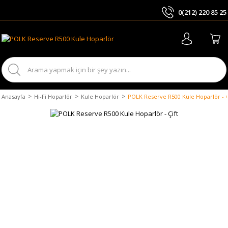
0(212) 220 85 25
ARA
Anasayfa
Hi-Fi Hoparlör
Kule Hoparlör
POLK Reserve R500 Kule Hoparlör - Ç