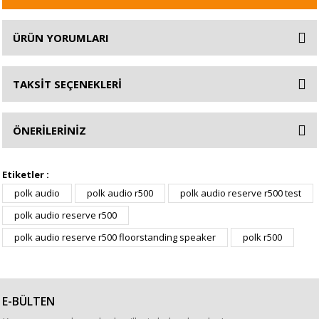
ÜRÜN YORUMLARI
TAKSİT SEÇENEKLERİ
ÖNERİLERİNİZ
Etiketler :
polk audio
polk audio r500
polk audio reserve r500 test
polk audio reserve r500
polk audio reserve r500 floorstanding speaker
polk r500
E-BÜLTEN