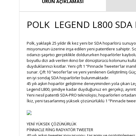
ÜRÜN AÇIKLAMASI
POLK LEGEND L800 SDA K
Polk, yaklaşık 25 yıldır ilk kez yeni bir SDA hoparlörü sun
misyonunun üzerine inşa edilen yeni patentlere sahiptir. S
odanızı şaşırtıcı gerçeklikle doldururken hoparlörler kaybo
boyutlu dizi adı verilen ikinci bir dönüştürücü kolonunu ku
duyduklarınızı kısıtlar. Yeni çift 1 ”Pinnacle Tweeter'lar inan
sunar. Çift 10 ”woofer'lar ve yeni yenilenen Geliştirilmiş Güç
en iyi sondaj SDA hoparlörler bulunmaktadır.
45 yılı aşkın hoparlör geliştirme deneyiminden yola çıkan Leg
Legend L800, şimdiye kadar duyduğunuz en gerçekçi, ayrıntı
Yeni nesil patentli SDA-PRO teknolojisi, hoparlörleri ortadan
İkiz, yeni tasarlanmış yüksek çözünürlüklü 1 ”Pinnacle tweeter,
YENİ YÜKSEK ÇÖZÜNÜRLÜK
PİNNACLE RİNG RADYATÖR TWEETER
40 yılı aşkın tweeter inovasyonu, tasarımı ve prototiplemesi,