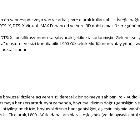
ın ön sahnesinde veya yan ve arka çevre olarak kullanılabilir. İsteğe bağlı
 DTS: X, DTS: X Virtual, IMAX Enhanced ve Auro-3D dahil olmak üzere günümüz
 DTS: X spesifikasyonunu karşılayacak şekilde tasarlanmıştır. Geleneksel y
okta” oluşturur ve sizi bunaltabilir. L900 Yükseklik Modülünün yatay yönü,
lı nokta" sunar.
oyutsal dizilere açı veren 15 derecelik bir bölmeye sahiptir. Polk Audio, b
asmaya benzer) artırdı. Aynı zamanda, boyutsal dizinin doğru genişliğini 
ini iyileştirmek için, boyutsal dizinin bant genişliğini, eşleştirilmiş mid-woofe
rdik. Ek olarak, L800, IAC ile daha tam olarak eşleşmek (ve dolayısıyla iptal 