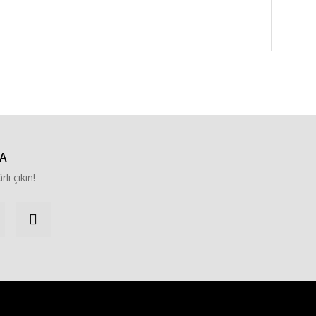
za iletebilirsiniz.
A
rlı çıkın!