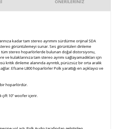
İ
ÖNERİLERİNİZ
larınıza kadar tam stereo ayrımını sürdürme orijinal SDA
 stereo görüntülemeyi sunar. Ses görüntüleri dinleme
en tüm stereo hoparlörlerde bulunan doğal distorsiyonu,
re ve kulaklarınıza tam stereo ayrımı sağlayamadıkları için
üsü kritik dinleme alanında ayrıntılı, pürüzsüz bir orta aralık
ağlar. Efsane L800 hoparlörler Polk yarattığı en açıklayıcı ve
bir hoparlördür.
 çift 10” woofer içerir.
esine yol açtı. Polk Audio tarafından geliştirilen,