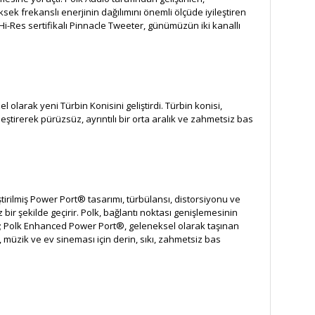
ek frekanslı enerjinin dağılımını önemli ölçüde iyileştiren
-Res sertifikalı Pinnacle Tweeter, günümüzün iki kanallı
 olarak yeni Türbin Konisini geliştirdi. Türbin konisi,
eştirerek pürüzsüz, ayrıntılı bir orta aralık ve zahmetsiz bas
tirilmiş Power Port® tasarımı, türbülansı, distorsiyonu ve
ir şekilde geçirir. Polk, bağlantı noktası genişlemesinin
din; Polk Enhanced Power Port®, geleneksel olarak taşınan
 müzik ve ev sineması için derin, sıkı, zahmetsiz bas