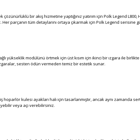
 çözünürlüklü bir akış hizmetine yaptığınız yatırım için Polk Legend L800, H
z. Her parçanın tüm detaylarını ortaya çıkarmak için Polk Legend serisine 
lı yükseklik modülünü örtmek için üst kısım için ikinci bir ızgara ile birlikt
 ızgaralar, sesten ödün vermeden temiz bir estetik sunar.
iş hoparlör kulesi ayakları halı için tasarlanmıştır, ancak aynı zamanda sert 
ebilir veya açı verebilirsiniz.