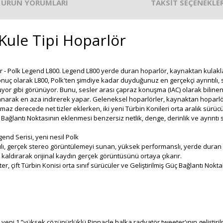
ÜRÜN YORUMLARI
TAKSİT SEÇENEKLER
ule Tipi Hoparlör
uyor - Polk Legend L800. Legend L800 yerde duran hoparlör, kaynaktan kulak
onuç olarak L800, Polk'ten şimdiye kadar duyduğunuz en gerçekçi ayrıntılı,
luyor gibi görünüyor. Bunu, sesler arası çapraz konuşma (IAC) olarak bilin
llanarak en aza indirerek yapar. Geleneksel hoparlörler, kaynaktan hoparlö
ılmaz derecede net tizler eklerken, iki yeni Türbin Konileri orta aralık sürüc
 Bağlantı Noktasının eklenmesi benzersiz netlik, denge, derinlik ve ayrıntı s
end Serisi, yeni nesil Polk
lı, gerçek stereo görüntülemeyi sunan, yüksek performanslı, yerde duran 
 kaldırarak orijinal kaydın gerçek görüntüsünü ortaya çıkarır.
 çift Türbin Konisi orta sınıf sürücüler ve Geliştirilmiş Güç Bağlantı Noktalı
 yeni 1 ”yüksek çözünürlüklü Pinnacle halka radyatör tweeter'ının geliştirilm