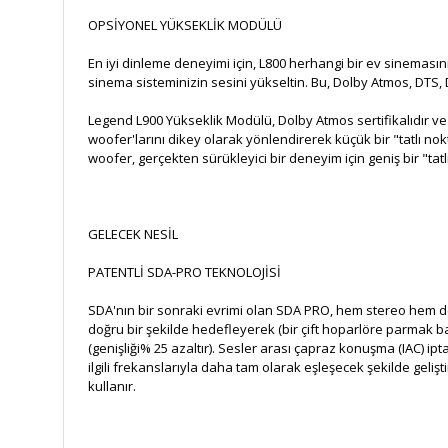
OPSİYONEL YÜKSEKLİK MODÜLÜ
En iyi dinleme deneyimi için, L800 herhangi bir ev sinemasın
sinema sisteminizin sesini yükseltin. Bu, Dolby Atmos, DTS,
Legend L900 Yükseklik Modülü, Dolby Atmos sertifikalıdır ve
woofer'larını dikey olarak yönlendirerek küçük bir "tatlı n
woofer, gerçekten sürükleyici bir deneyim için geniş bir "tat
GELECEK NESİL
PATENTLİ SDA-PRO TEKNOLOJİSİ
SDA'nın bir sonraki evrimi olan SDA PRO, hem stereo hem de b
doğru bir şekilde hedefleyerek (bir çift hoparlöre parmak b
(genişliği% 25 azaltır). Sesler arası çapraz konuşma (IAC) iptal
ilgili frekanslarıyla daha tam olarak eşleşecek şekilde gelişti
kullanır.