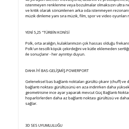
istenmeyen renklenme veya bozulmalar olmaksızın ultra net, c
ve kritik olarak sönümlenen arka oda istenmeyen rezonansla
müzik dinleme yanı sıra müzik, film, spor ve video oyunları 
YENİ 5,25 "TÜRBİN KONİSİ
Polk, orta aralığın, kulaklarımızın çok hassas olduğu frekansl
Polk'un tescilli köpük çekirdeğini ve kütle eklemeden sertliğ
ile sonuçlanır - her ayrıntıyı duyun.
DAHA İYİ BAS-GELİŞMİŞ POWERPORT
Geleneksel bas bağlantı noktaları gürültü çıkarır (chuff) ve
bağlantı noktası gürültüsünü en aza indirirken daha yüksek,
geometrisine ince ayar yaparak mevcut Güç Bağlantı Noktası 
hoparlörlerden daha az bağlantı noktası gürültüsü ve daha gü
sağlar.
3D SES UYUMLULUĞU