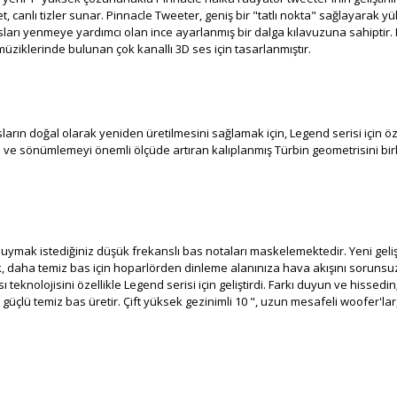
anlı tizler sunar. Pinnacle Tweeter, geniş bir "tatlı nokta" sağlayarak yüks
rı yenmeye yardımcı olan ince ayarlanmış bir dalga kılavuzuna sahiptir. Hi
müziklerinde bulunan çok kanallı 3D ses için tasarlanmıştır.
arın doğal olarak yeniden üretilmesini sağlamak için, Legend serisi için özel
i ve sönümlemeyi önemli ölçüde artıran kalıplanmış Türbin geometrisini birl
 duymak istediğiniz düşük frekanslı bas notaları maskelemektedir. Yeni geliş
 daha temiz bas için hoparlörden dinleme alanınıza hava akışını sorunsuz b
teknolojisini özellikle Legend serisi için geliştirdi. Farkı duyun ve hisse
çlü temiz bas üretir. Çift yüksek gezinimli 10 ", uzun mesafeli woofer'lar,