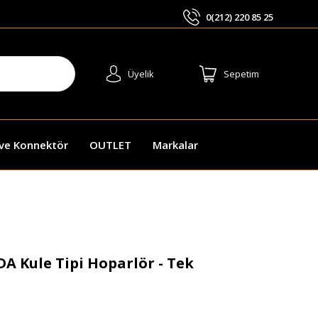
0(212) 220 85 25
ARA
Üyelik
Sepetim
 ve Konnektör
OUTLET
Markalar
A Kule Tipi Hoparlör - Tek