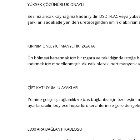
YÜKSEK ÇÖZÜNÜRLÜK ONAYLI
Sesiniz ancak kaynağınız kadar iyidir. DSD, FLAC veya yüksek
şarkıları sadakatle yeniden üreteceğinden emin olabilirsini
KIRINIM ÖNLEYİCİ MANYETİK IZGARA
Ön bölmeyi kapatmak için bir ızgara ve takıldığında isteğe bağ
indirmek için modellenmiştir. Akustik olarak inert manyetik
ÇİFT KAT UYUMLU AYAKLAR
Zemine gelişmiş sağlamlık ve bas bağlantısı için özelleştirilm
ayarlanabilir, böylece hoparlörü tercihlerinize göre dengeley
L800 ARA BAĞLANTI KABLOSU