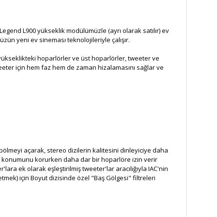
 Legend L900 yükseklik modülümüzle (ayrı olarak satılır) ev
ün yeni ev sineması teknolojileriyle çalışır.
ükseklikteki hoparlörler ve üst hoparlörler, tweeter ve
 tweeter için hem faz hem de zaman hizalamasını sağlar ve
ölmeyi açarak, stereo dizilerin kalitesini dinleyiciye daha
ve konumunu korurken daha dar bir hoparlöre izin verir
r'lara ek olarak eşleştirilmiş tweeter'lar aracılığıyla IAC'nin
etmek) için Boyut dizisinde özel "Baş Gölgesi" filtreleri