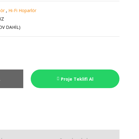
lör
,
Hi-Fi Hoparlör
XZ
KDV DAHİL)
R
Proje Teklifi Al