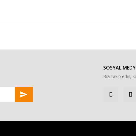
r konularda yetersiz gördüğünüz noktaları öneri formunu kullanarak tarafımı
Bu ürüne ilk yorumu siz yapın!
Yorum Yaz
SOSYAL MEDY
Bizi takip edin, kâ
Gönder