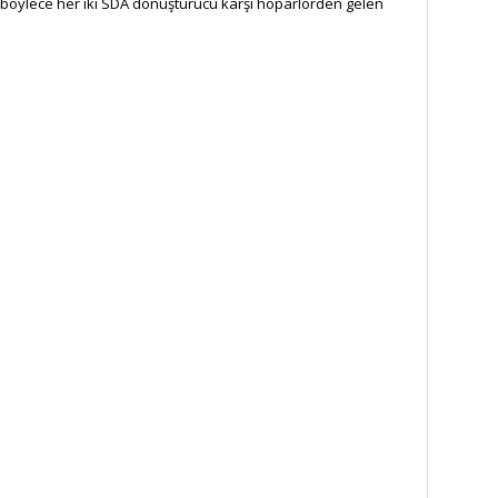
lır, böylece her iki SDA dönüştürücü karşı hoparlörden gelen