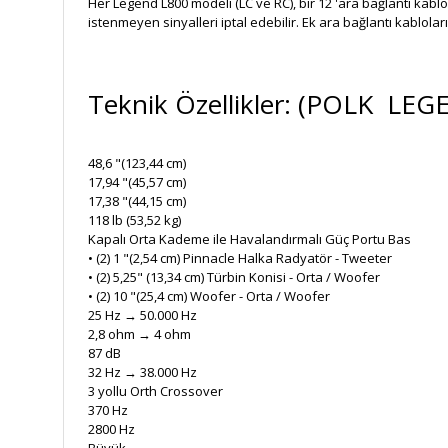
Her Legend L800 modeli (LC ve RC), bir 12 'ara bağlantı kablo
istenmeyen sinyalleri iptal edebilir. Ek ara bağlantı kabloları 
Teknik Özellikler: (POLK LEG
48,6 "(123,44 cm)
17,94 "(45,57 cm)
17,38 "(44,15 cm)
118 lb (53,52 kg)
Kapalı Orta Kademe ile Havalandırmalı Güç Portu Bas
• (2) 1 "(2,54 cm) Pinnacle Halka Radyatör - Tweeter
• (2) 5,25" (13,34 cm) Türbin Konisi - Orta / Woofer
• (2) 10 "(25,4 cm) Woofer - Orta / Woofer
25 Hz → 50.000 Hz
2,8 ohm → 4 ohm
87 dB
32 Hz → 38.000 Hz
3 yollu Orth Crossover
370 Hz
2800 Hz
Büyük