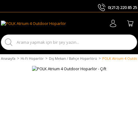
0(212) 220 85 25
ARA
Anasayfa
Hi-Fi Hoparlör
Dış Mekan / Bahçe Hoparlörü
POLK Atrium 4 Outdoo