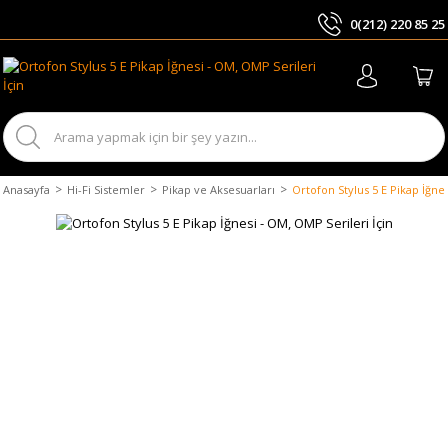
0(212) 220 85 25
ARA
Anasayfa
Hi-Fi Sistemler
Pikap ve Aksesuarları
Ortofon Stylus 5 E Pikap İğne