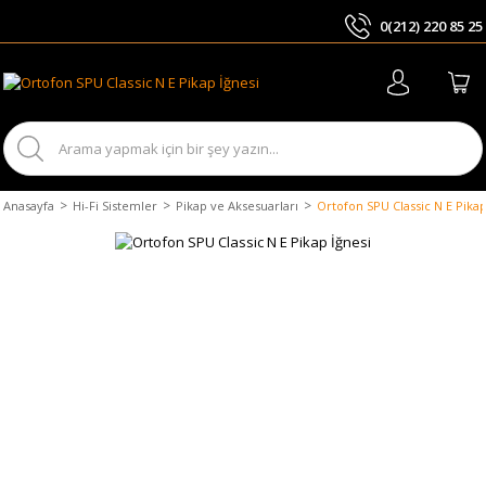
0(212) 220 85 25
ARA
Anasayfa
Hi-Fi Sistemler
Pikap ve Aksesuarları
Ortofon SPU Classic N E Pikap