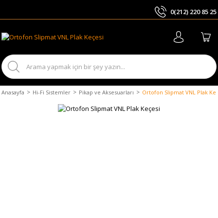
0(212) 220 85 25
ARA
Anasayfa
Hi-Fi Sistemler
Pikap ve Aksesuarları
Ortofon Slipmat VNL Plak Ke