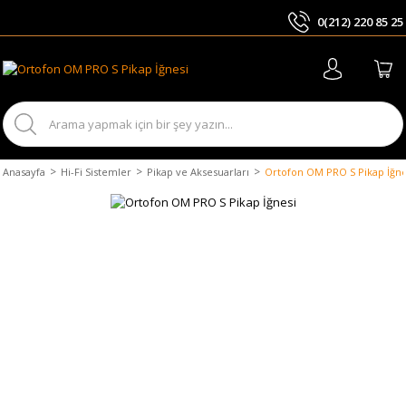
0(212) 220 85 25
ARA
Anasayfa
Hi-Fi Sistemler
Pikap ve Aksesuarları
Ortofon OM PRO S Pikap İğne