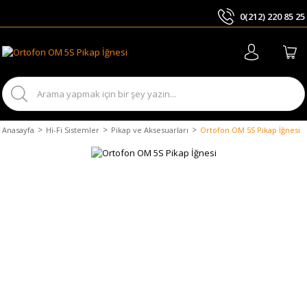
0(212) 220 85 25
ARA
Anasayfa
Hi-Fi Sistemler
Pikap ve Aksesuarları
Ortofon OM 5S Pikap İğnesi