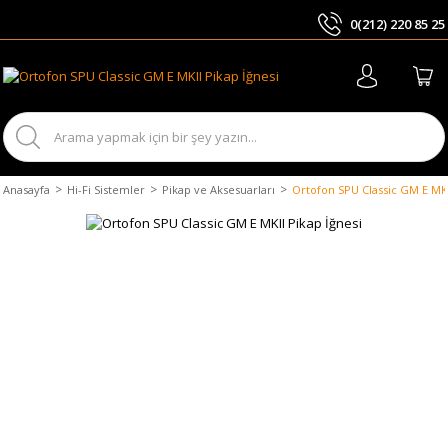
0(212) 220 85 25
ARA
Anasayfa
Hi-Fi Sistemler
Pikap ve Aksesuarları
Ortofon SPU Classic GM E MKI