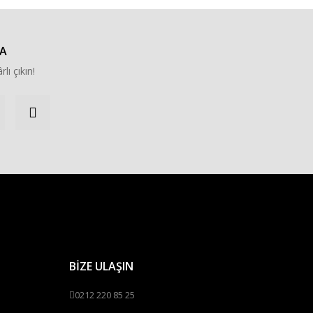
A
rlı çıkın!
BİZE ULAŞIN
0212 220 85 25