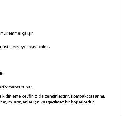
 mükemmel çalışır.
 üst seviyeye taşıyacaktır.
ir.
performansı sunar.
ik dinleme keyfinizi de zenginleştirir. Kompakt tasarımı,
eneyimi arayanlar için vazgeçilmez bir hoparlördür.
za iletebilirsiniz.