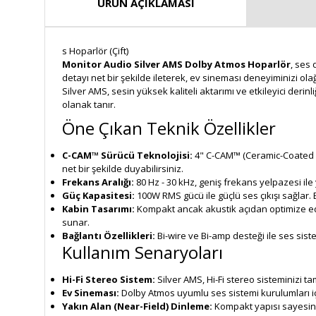
ÜRÜN AÇIKLAMASI
s Hoparlör (Çift)
Monitor Audio Silver AMS Dolby Atmos Hoparlör
, ses
detayı net bir şekilde ileterek, ev sineması deneyiminizi ola
Silver AMS, sesin yüksek kaliteli aktarımı ve etkileyici der
olanak tanır.
Öne Çıkan Teknik Özellikler
C-CAM™ Sürücü Teknolojisi:
4" C-CAM™ (Ceramic-Coated A
net bir şekilde duyabilirsiniz.
Frekans Aralığı:
80 Hz - 30 kHz, geniş frekans yelpazesi ile
Güç Kapasitesi:
100W RMS gücü ile güçlü ses çıkışı sağlar.
Kabin Tasarımı:
Kompakt ancak akustik açıdan optimize edilm
sunar.
Bağlantı Özellikleri:
Bi-wire ve Bi-amp desteği ile ses sistem
Kullanım Senaryoları
Hi-Fi Stereo Sistem:
Silver AMS, Hi-Fi stereo sisteminizi t
Ev Sineması:
Dolby Atmos uyumlu ses sistemi kurulumları içi
Yakın Alan (Near-Field) Dinleme:
Kompakt yapısı sayesin