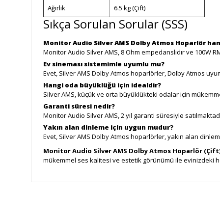
Ağırlık
6.5 kg (Çift)
Sıkça Sorulan Sorular (SSS)
Monitor Audio Silver AMS Dolby Atmos Hoparlör han
Monitor Audio Silver AMS, 8 Ohm empedanslıdır ve 100W RM
Ev sineması sistemimle uyumlu mu?
Evet, Silver AMS Dolby Atmos hoparlörler, Dolby Atmos uyuml
Hangi oda büyüklüğü için idealdir?
Silver AMS, küçük ve orta büyüklükteki odalar için mükemmel 
Garanti süresi nedir?
Monitor Audio Silver AMS, 2 yıl garanti süresiyle satılmaktadır.
Yakın alan dinleme için uygun mudur?
Evet, Silver AMS Dolby Atmos hoparlörler, yakın alan dinle
Monitor Audio Silver AMS Dolby Atmos Hoparlör (Çift
mükemmel ses kalitesi ve estetik görünümü ile evinizdeki he
Bu ürünün fiyat bilgisi, resim, ürün açıklamalarında ve diğe
Görüş ve önerileriniz için teşekkür ederiz.