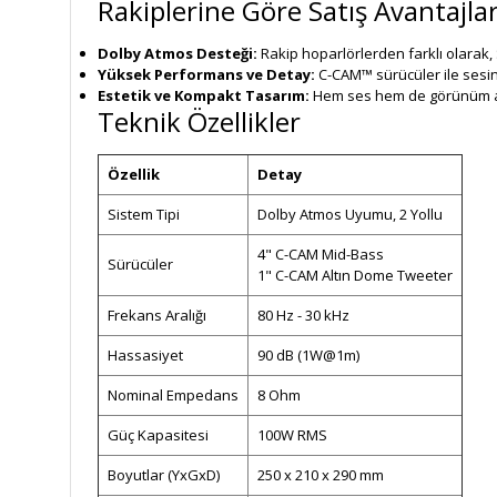
Rakiplerine Göre Satış Avantajlar
Dolby Atmos Desteği:
Rakip hoparlörlerden farklı olarak,
Yüksek Performans ve Detay:
C-CAM™ sürücüler ile sesin 
Estetik ve Kompakt Tasarım:
Hem ses hem de görünüm açı
Teknik Özellikler
Özellik
Detay
Sistem Tipi
Dolby Atmos Uyumu, 2 Yollu
4" C-CAM Mid-Bass
Sürücüler
1" C-CAM Altın Dome Tweeter
Frekans Aralığı
80 Hz - 30 kHz
Hassasiyet
90 dB (1W@1m)
Nominal Empedans
8 Ohm
Güç Kapasitesi
100W RMS
Boyutlar (YxGxD)
250 x 210 x 290 mm