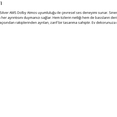
ı
 Silver AMS Dolby Atmos uyumluluğu ile çevresel ses deneyimi sunar. Sinem
her ayrıntısını duymanızı sağlar. Hem tizlerin netliği hem de bassların derin
sından rakiplerinden ayrılan, zarif bir tasarıma sahiptir. Ev dekorunuz