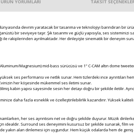
ÜRÜN YORUMLARI
TAKSİT SEÇENEKLER
 dünyasında devrim yaratacak bir tasarıma ve teknolojiyi barındıran bir ür
ğanüstü bir seviyeye taşır. Şık tasarımı ve güçlü yapısıyla, ses sisteminizi 
inliği ile rakiplerinden ayrılmaktadır. Her dinleyişte sinematik bir deneyi
luminum/Magnesium) mid-bass sürücüsü ve 1" C-CAM altın dome tweeter ile
 yüksek ses performansı ve netlik sunar. Hem tizlerdeki ince ayrıntıları he
 Evinizin her köşesinde mükemmel ses iletimi sunar.
iş kabin yapısı sayesinde sesin her detayı doğru bir şekilde iletilir. Ayrı
inize daha fazla esneklik ve özelleştirilebilirlik kazandırır. Yüksek kaliteli 
amamlarken, her ses ayrıntısını net ve doğru şekilde duyurur. Müzik dinlerk
n idealdir. Surround ses deneyimini kusursuz bir şekilde sunarak, film ve 
de yakın alan dinlemesi için uygundur. Hem küçük odalarda hem de geni