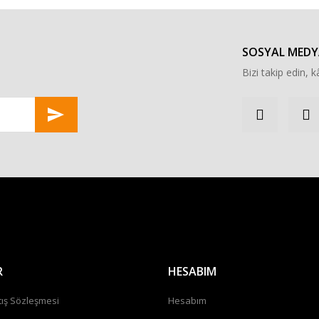
Yorum Yaz
SOSYAL MEDY
Bizi takip edin, kâ
Gönder
R
HESABIM
tış Sözleşmesi
Hesabım