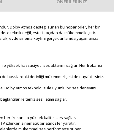
İ
ÖNERİLERİNİZ
ündür. Dolby Atmos desteği sunan bu hoparlörler, her bir
sadece teknik değil, estetik açıdan da mükemmelleştirir.
m sunarak, evde sinema keyfini gerçek anlamda yaşamanıza
 yüksek hassasiyetli ses aktarımı sağlar. Her frekansı
m de basslardaki derinliği mükemmel şekilde duyabilirsiniz.
ca, Dolby Atmos teknolojisi ile uyumlu bir ses deneyimi
bağlantılar ile temiz ses iletimi sağlar.
en her frekansta yüksek kaliteli ses sağlar.
TV izlerken sinematik bir atmosfer yaratır.
ş alanlarda mükemmel ses performansı sunar.