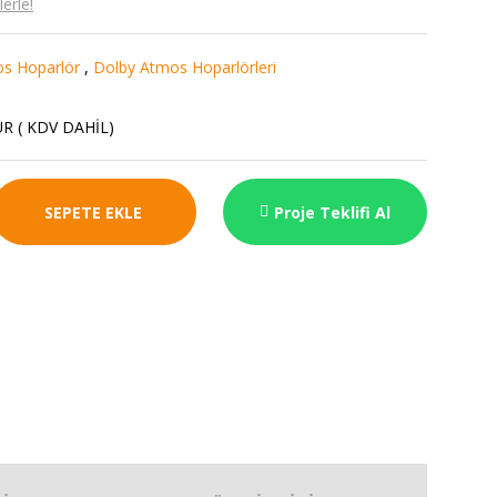
erle!
s Hoparlör
,
Dolby Atmos Hoparlörleri
S
UR ( KDV DAHİL)
SEPETE EKLE
Proje Teklifi Al