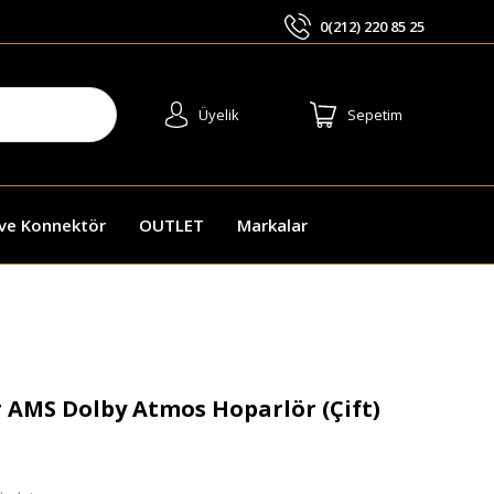
0(212) 220 85 25
ARA
Üyelik
Sepetim
 ve Konnektör
OUTLET
Markalar
r AMS Dolby Atmos Hoparlör (Çift)