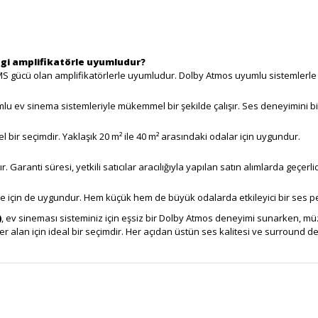
gi amplifikatörle uyumludur?
S gücü olan amplifikatörlerle uyumludur. Dolby Atmos uyumlu sistemlerle
u ev sinema sistemleriyle mükemmel bir şekilde çalışır. Ses deneyimini bir
bir seçimdir. Yaklaşık 20 m² ile 40 m² arasındaki odalar için uygundur.
 Garanti süresi, yetkili satıcılar aracılığıyla yapılan satın alımlarda geçerlid
me için de uygundur. Hem küçük hem de büyük odalarda etkileyici bir ses 
)
, ev sineması sisteminiz için eşsiz bir Dolby Atmos deneyimi sunarken, müz
r alan için ideal bir seçimdir. Her açıdan üstün ses kalitesi ve surround d
r konularda yetersiz gördüğünüz noktaları öneri formunu kullanarak tarafımı
Bu ürüne ilk yorumu siz yapın!