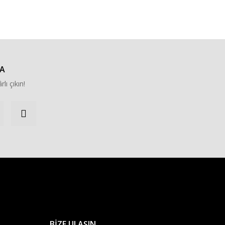
za iletebilirsiniz.
A
rlı çıkın!
BİZE ULAŞIN