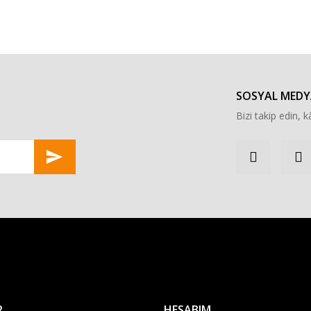
r konularda yetersiz gördüğünüz noktaları öneri formunu kullanarak tarafımı
Bu ürüne ilk yorumu siz yapın!
Yorum Yaz
SOSYAL MEDY
Bizi takip edin, kâ
Gönder
R
HESABIM