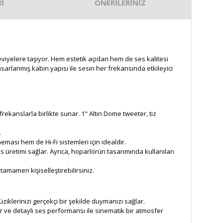
İ
ÖNERİLERİNİZ
eviyelere taşıyor. Hem estetik açıdan hem de ses kalitesi
sarlanmış kabin yapısı ile sesin her frekansında etkileyici
rekanslarla birlikte sunar. 1" Altın Dome tweeter, tiz
.
ası hem de Hi-Fi sistemleri için idealdir.
as üretimi sağlar. Ayrıca, hoparlörün tasarımında kullanılan
amamen kişiselleştirebilirsiniz.
iklerinizi gerçekçi bir şekilde duymanızı sağlar.
 ve detaylı ses performansı ile sinematik bir atmosfer