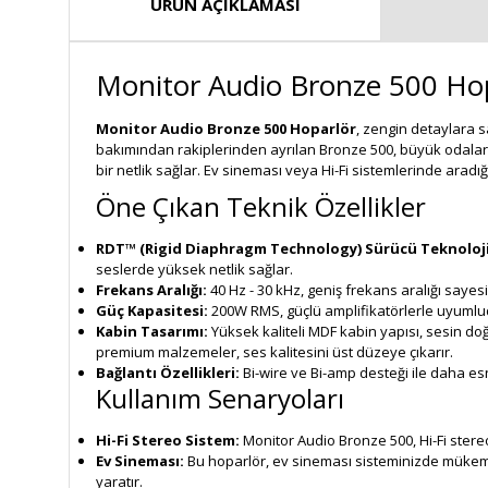
ÜRÜN AÇIKLAMASI
Monitor Audio Bronze 500 Ho
Monitor Audio Bronze 500 Hoparlör
, zengin detaylara s
bakımından rakiplerinden ayrılan Bronze 500, büyük odalar iç
bir netlik sağlar. Ev sineması veya Hi-Fi sistemlerinde arad
Öne Çıkan Teknik Özellikler
RDT™ (Rigid Diaphragm Technology) Sürücü Teknoloji
seslerde yüksek netlik sağlar.
Frekans Aralığı:
40 Hz - 30 kHz, geniş frekans aralığı sayesi
Güç Kapasitesi:
200W RMS, güçlü amplifikatörlerle uyumludu
Kabin Tasarımı:
Yüksek kaliteli MDF kabin yapısı, sesin doğ
premium malzemeler, ses kalitesini üst düzeye çıkarır.
Bağlantı Özellikleri:
Bi-wire ve Bi-amp desteği ile daha es
Kullanım Senaryoları
Hi-Fi Stereo Sistem:
Monitor Audio Bronze 500, Hi-Fi stere
Ev Sineması:
Bu hoparlör, ev sineması sisteminizde mükemme
yaratır.