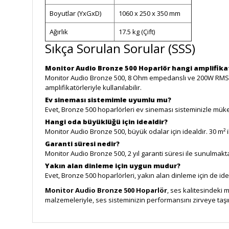
Boyutlar (YxGxD)
1060 x 250 x 350 mm
Ağırlık
17.5 kg (Çift)
Sıkça Sorulan Sorular (SSS)
Monitor Audio Bronze 500 Hoparlör hangi amplifik
Monitor Audio Bronze 500, 8 Ohm empedanslı ve 200W RMS 
amplifikatörleriyle kullanılabilir.
Ev sineması sistemimle uyumlu mu?
Evet, Bronze 500 hoparlörleri ev sineması sisteminizle mük
Hangi oda büyüklüğü için idealdir?
Monitor Audio Bronze 500, büyük odalar için idealdir. 30 m²
Garanti süresi nedir?
Monitor Audio Bronze 500, 2 yıl garanti süresi ile sunulmaktadır
Yakın alan dinleme için uygun mudur?
Evet, Bronze 500 hoparlörleri, yakın alan dinleme için de i
Monitor Audio Bronze 500 Hoparlör
, ses kalitesindeki 
malzemeleriyle, ses sisteminizin performansını zirveye taşır