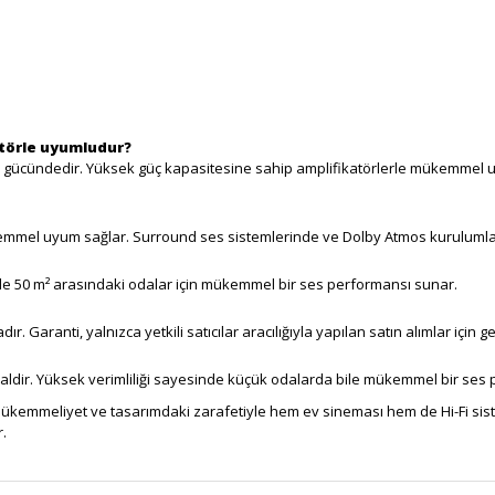
atörle uyumludur?
gücündedir. Yüksek güç kapasitesine sahip amplifikatörlerle mükemmel u
emmel uyum sağlar. Surround ses sistemlerinde ve Dolby Atmos kurulumları
 ile 50 m² arasındaki odalar için mükemmel bir ses performansı sunar.
. Garanti, yalnızca yetkili satıcılar aracılığıyla yapılan satın alımlar için ge
dealdir. Yüksek verimliliği sayesinde küçük odalarda bile mükemmel bir ses 
mükemmeliyet ve tasarımdaki zarafetiyle hem ev sineması hem de Hi-Fi sisteml
.