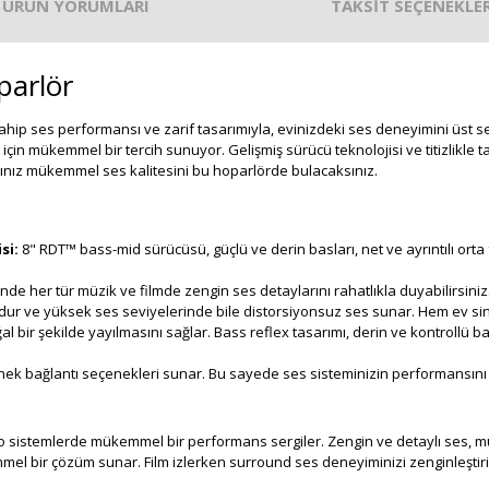
ÜRÜN YORUMLARI
TAKSİT SEÇENEKLER
parlör
ahip ses performansı ve zarif tasarımıyla, evinizdeki ses deneyimini üst s
in mükemmel bir tercih sunuyor. Gelişmiş sürücü teknolojisi ve titizlikle ta
ığınız mükemmel ses kalitesini bu hoparlörde bulacaksınız.
si:
8" RDT™ bass-mid sürücüsü, güçlü ve derin basları, net ve ayrıntılı orta f
nde her tür müzik ve filmde zengin ses detaylarını rahatlıkla duyabilirsiniz
r ve yüksek ses seviyelerinde bile distorsiyonsuz ses sunar. Hem ev sinem
al bir şekilde yayılmasını sağlar. Bass reflex tasarımı, derin ve kontrollü b
nek bağlantı seçenekleri sunar. Bu sayede ses sisteminizin performansını t
o sistemlerde mükemmel bir performans sergiler. Zengin ve detaylı ses, müz
l bir çözüm sunar. Film izlerken surround ses deneyiminizi zenginleştirir