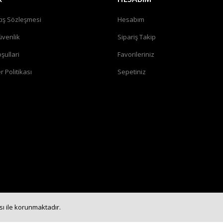
tış Sözleşmesi
Hesabım
üvenlik
Sipariş Takip
şullari
Favorileriniz
r Politikası
Sepetiniz
ası ile korunmaktadır.