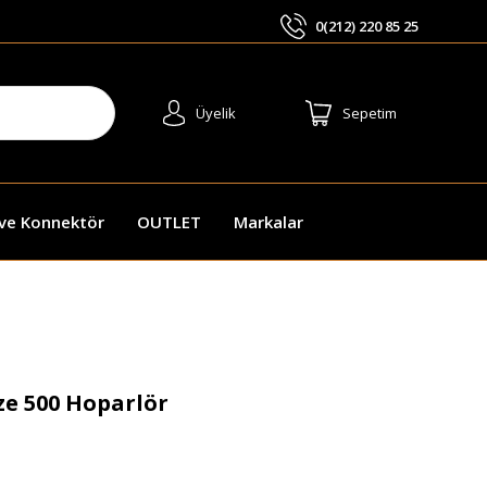
0(212) 220 85 25
ARA
Üyelik
Sepetim
 ve Konnektör
OUTLET
Markalar
e 500 Hoparlör