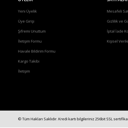
Yeni Üyelik
Mesafeli Sa
Üye Girişi
Gizlilik ve G
Şifremi Unuttum
İptal İade Ko
İletişim Formu
Kişisel Verile
Havale Bildirim Formu
Kargo Takibi
İletişim
© Tüm Hakları Saklıdır. Kredi kartı bilgileriniz 256bit SSL sertifik