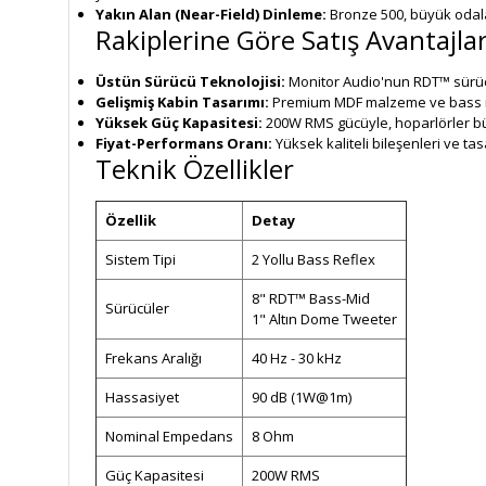
Yakın Alan (Near-Field) Dinleme:
Bronze 500, büyük odalar
Rakiplerine Göre Satış Avantajlar
Üstün Sürücü Teknolojisi:
Monitor Audio'nun RDT™ sürücü t
Gelişmiş Kabin Tasarımı:
Premium MDF malzeme ve bass refl
Yüksek Güç Kapasitesi:
200W RMS gücüyle, hoparlörler büy
Fiyat-Performans Oranı:
Yüksek kaliteli bileşenleri ve tas
Teknik Özellikler
Özellik
Detay
Sistem Tipi
2 Yollu Bass Reflex
8" RDT™ Bass-Mid
Sürücüler
1" Altın Dome Tweeter
Frekans Aralığı
40 Hz - 30 kHz
Hassasiyet
90 dB (1W@1m)
Nominal Empedans
8 Ohm
Güç Kapasitesi
200W RMS