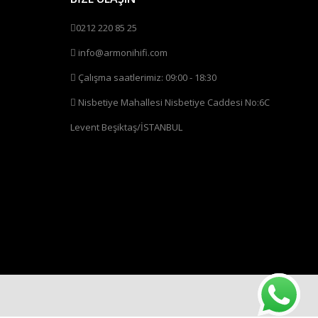
0212 220 85 25
info@armonihifi.com
Çalışma saatlerimiz: 09:00 - 18:30
Nisbetiye Mahallesi Nisbetiye Caddesi No:6C
Levent Beşiktaş/İSTANBUL