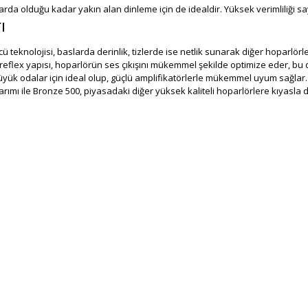
da olduğu kadar yakın alan dinleme için de idealdir. Yüksek verimliliği saye
ı
eknolojisi, baslarda derinlik, tizlerde ise netlik sunarak diğer hoparlörler
ex yapısı, hoparlörün ses çıkışını mükemmel şekilde optimize eder, bu da
ük odalar için ideal olup, güçlü amplifikatörlerle mükemmel uyum sağlar. 
arımı ile Bronze 500, piyasadaki diğer yüksek kaliteli hoparlörlere kıyasla da