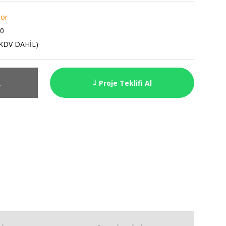
lör
0
 KDV DAHİL)
R
Proje Teklifi Al