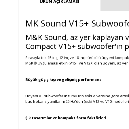
ÜRÜN AÇIKLAMASI
MK Sound V15+ Subwoofe
M&K Sound, az yer kaplayan ve
Compact V15+ subwoofer'ın pi
Sırasıyla tek 15 inç, 12 inç ve 10 inç sürücülü üç yeni komp
M&K® Uygulaması etkin (V15+ ve V12+) olan üç yeni, az yer 
Büyük güç çıkışı ve gelişmiş performans
Üç yeni V+ subwoofer'ın tümü için eski V Serisine göre artırıl
bas frekans yanıtlarını 25 Hz'den (eski V12 ve V10 modellerin
Şık tasarımlar ve kompakt form faktörleri