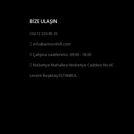
BİZE ULAŞIN
0212 220 85 25
info@armonihifi.com
Çalışma saatlerimiz: 09:00 - 18:30
Nisbetiye Mahallesi Nisbetiye Caddesi No:6C
Levent Beşiktaş/İSTANBUL