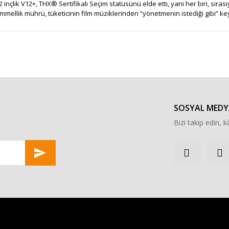
12 inçlik V12+, THX® Sertifikalı Seçim statüsünü elde etti, yani her biri, sır
mellik mührü, tüketicinin film müziklerinden “yönetmenin istediği gibi” key
r konularda yetersiz gördüğünüz noktaları öneri formunu kullanarak tarafımı
Bu ürüne ilk yorumu siz yapın!
Yorum Yaz
SOSYAL MEDY
Bizi takip edin, kâ
Gönder