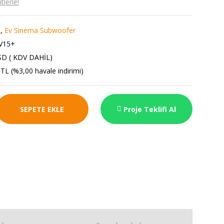
lerle!
,
Ev Sinema Subwoofer
V15+
SD ( KDV DAHİL)
TL (%3,00 havale indirimi)
SEPETE EKLE
Proje Teklifi Al