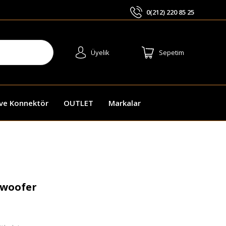
0(212) 220 85 25
ARA
Üyelik
Sepetim
 ve Konnektör
OUTLET
Markalar
bwoofer