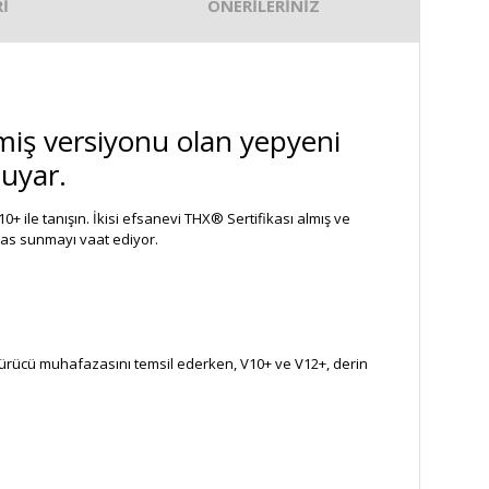
İ
ÖNERİLERİNİZ
miş versiyonu olan yepyeni
uyar.
+ ile tanışın. İkisi efsanevi THX® Sertifikası almış ve
bas sunmayı vaat ediyor.
lik sürücü muhafazasını temsil ederken, V10+ ve V12+, derin