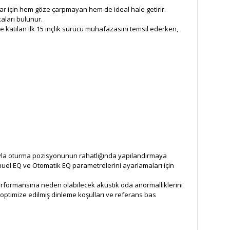
lar için hem göze çarpmayan hem de ideal hale getirir.
kaları bulunur.
ne katılan ilk 15 inçlik sürücü muhafazasını temsil ederken,
ğıyla oturma pozisyonunun rahatlığında yapılandırmaya
anuel EQ ve Otomatik EQ parametrelerini ayarlamaları için
erformansına neden olabilecek akustik oda anormalliklerini
 optimize edilmiş dinleme koşulları ve referans bas