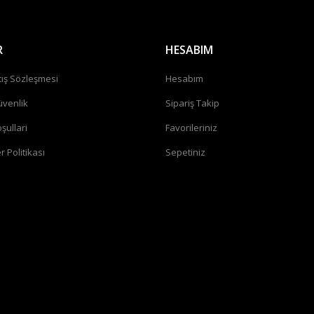
R
HESABIM
tış Sözleşmesi
Hesabım
üvenlik
Sipariş Takip
şullari
Favorileriniz
r Politikası
Sepetiniz