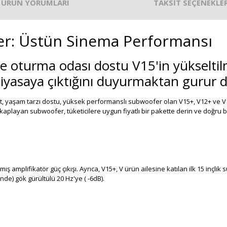
ÜRÜN YORUMLARI
TAKSİT SEÇENEKLER
r: Üstün Sinema Performansı
 oturma odası dostu V15'in yükseltil
yasaya çıktığını duyurmaktan gurur d
akt, yaşam tarzı dostu, yüksek performanslı subwoofer olan V15+, V12+ ve V10
kaplayan subwoofer, tüketicilere uygun fiyatlı bir pakette derin ve doğru 
mış amplifikatör güç çıkışı. Ayrıca, V15+, V ürün ailesine katılan ilk 15 inç
de) gök gürültülü 20 Hz'ye ( -6dB).