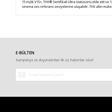
15 inçlik V15+, THX® Sertifikalı Ultra statüsünü elde etti ve 
sinema ses referans seviyelerine ulaşabilir. THX altın mükem
Bu ürünün fiyat bilgisi, resim, ürün açıklamalarında ve diğe
Görüş ve önerileriniz için teşekkür ederiz.
Ürün resmi kalitesiz, bozuk veya görüntülenemiyor.
Ürün açıklamasında eksik bilgiler bulunuyor.
E-BÜLTEN
Ürün bilgilerinde hatalar bulunuyor.
Kampanya ve duyurulardan ilk siz haberdar olun!
Ürün fiyatı diğer sitelerden daha pahalı.
Bu ürüne benzer farklı alternatifler olmalı.