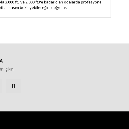
asıyla 3.000 ft3 ve 2.000 ft3'e kadar olan odalarda profesyonel
if almasını bekleyebileceğini doğrular.
za iletebilirsiniz.
A
rlı çıkın!