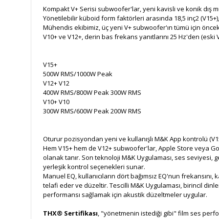
Kompakt V+ Serisi subwoofer'lar, yeni kavisli ve konik dış 
Yönetilebilir küboid form faktörleri arasında 18,5 inç2 (V15+
Mühendis ekibimiz, üç yeni V+ subwoofer'ın tümü için önceki V
V10+ ve V12+, derin bas frekans yanıtlarını 25 Hz'den (eski 
V15+
500W RMS/1000W Peak
V12+
V12
400W RMS/800W Peak
300W RMS
V10+
V10
300W RMS/600W Peak
200W RMS
Oturur pozisyondan yeni ve kullanışlı M&K App kontrolü (V1
Hem V15+ hem de V12+ subwoofer'lar, Apple Store veya Googl
olanak tanır. Son teknoloji M&K Uygulaması, ses seviyesi, g
yerleşik kontrol seçenekleri sunar.
Manuel EQ, kullanıcıların dört bağımsız EQ'nun frekansını,
telafi eder ve düzeltir. Tescilli M&K Uygulaması, birincil 
performansı sağlamak için akustik düzeltmeler uygular.
THX® Sertifikası
, "yönetmenin istediği gibi" film ses per