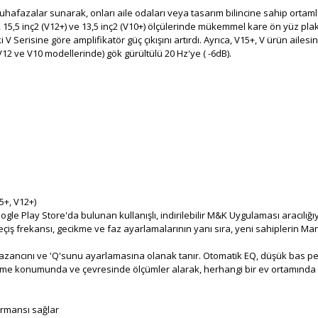
muhafazalar sunarak, onları aile odaları veya tasarım bilincine sahip ortam
), 15,5 inç2 (V12+) ve 13,5 inç2 (V10+) ölçülerinde mükemmel kare ön yüz pla
 Serisine göre amplifikatör güç çıkışını artırdı. Ayrıca, V15+, V ürün ailesi
V12 ve V10 modellerinde) gök gürültülü 20 Hz'ye ( -6dB).
5+, V12+)
e Play Store'da bulunan kullanışlı, indirilebilir M&K Uygulaması aracılı
eçiş frekansı, gecikme ve faz ayarlamalarının yanı sıra, yeni sahiplerin M
 kazancını ve 'Q'sunu ayarlamasına olanak tanır. Otomatik EQ, düşük bas p
dinleme konumunda ve çevresinde ölçümler alarak, herhangi bir ev ortamında
formansı sağlar