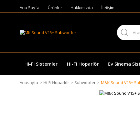
Ana Sayfa
Ürünler
Hakkımızda
İletişim
Hi-Fi Sistemler
Hi-Fi Hoparlör
Ev Sinema Sis
Anasayfa
Hi-Fi Hoparlör
Subwoofer
M&K Sound V15+ Su