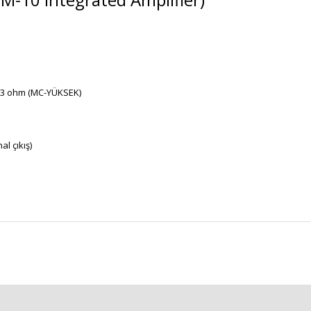
133 ohm (MC-YÜKSEK)
al çıkış)
r konularda yetersiz gördüğünüz noktaları öneri formunu kullanarak tarafımı
Bu ürüne ilk yorumu siz yapın!
Yorum Yaz