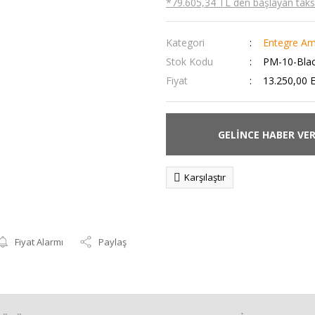
*79.605,34 TL den başlayan taksit
Kategori
Entegre Amp
Stok Kodu
PM-10-Bla
Fiyat
13.250,00 
GELİNCE HABER VE
Karşılaştır
Fiyat Alarmı
Paylaş