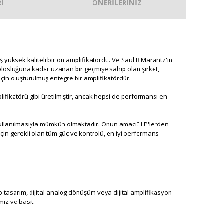
İ
ÖNERİLERİNİZ
ş yüksek kaliteli bir ön amplifikatördü. Ve Saul B Marantz'ın
olosluğuna kadar uzanan bir geçmişe sahip olan şirket,
için oluşturulmuş entegre bir amplifikatördür.
lifikatörü gibi üretilmiştir, ancak hepsi de performansı en
 kullanılmasıyla mümkün olmaktadır. Onun amacı? LP'lerden
in gerekli olan tüm güç ve kontrolü, en iyi performans
 tasarım, dijital-analog dönüşüm veya dijital amplifikasyon
iz ve basit.