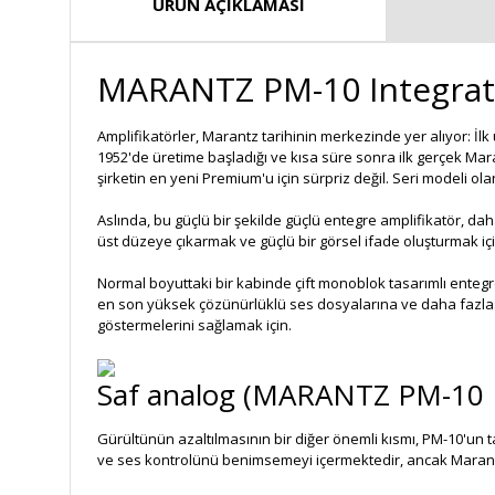
ÜRÜN AÇIKLAMASI
MARANTZ PM-10 Integrat
Amplifikatörler, Marantz tarihinin merkezinde yer alıyor: İlk
1952'de üretime başladığı ve kısa süre sonra ilk gerçek Ma
şirketin en yeni Premium'u için sürpriz değil. Seri modeli o
Aslında, bu güçlü bir şekilde güçlü entegre amplifikatör, da
üst düzeye çıkarmak ve güçlü bir görsel ifade oluşturmak içi
Normal boyuttaki bir kabinde çift monoblok tasarımlı enteg
en son yüksek çözünürlüklü ses dosyalarına ve daha fazlası
göstermelerini sağlamak için.
Saf analog (MARANTZ PM-10 In
Gürültünün azaltılmasının bir diğer önemli kısmı, PM-10'un 
ve ses kontrolünü benimsemeyi içermektedir, ancak Marantz,