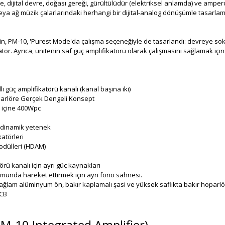
, dijital devre, doğası gereği, gürültülüdür (elektriksel anlamda) ve amper
a ağ müzik çalarlarındaki herhangi bir dijital-analog dönüşümle tasarlamay
için, PM-10, 'Purest Mode'da çalışma seçeneğiyle de tasarlandı: devreye s
katör. Ayrıca, ünitenin saf güç amplifikatörü olarak çalışmasını sağlamak 
güç amplifikatörü kanalı (kanal başına iki)
oparlöre Gerçek Dengeli Konsept
 içine 400Wpc
 dinamik yetenek
atörleri
dülleri (HDAM)
örü kanalı için ayrı güç kaynakları
umunda hareket ettirmek için ayrı fono sahnesi.
ağlam alüminyum ön, bakır kaplamalı şasi ve yüksek saflıkta bakır hoparlör t
PCB
-10 Integrated Amplifier)