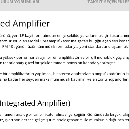
ÜRÜN YORUMLARI
TAKSİT SEÇENEKLER
ed Amplifier
 ürünü, yeni LP kayıt formatından en iyi şekilde yararlanmak için tasarlanmı
rantz ürünü olan Model 1 preamplifikatörüne geçen bu çığır açan ses kons
lan PM-10 , günümüzün tüm müzik formatlarıyla yeni standartlar oluşturmak 
ha yüksek performanslı ayrı bir ön amplifikatör ve bir çift monoblok güç amp
n tasarlanmış güzel bir şekilde tamamlanmış bir kasada yapılmıştır.
re bir amplifikatörün yapılması, bir stereo anahtarlama amplifikatörünün
na kadar her şeyden maksimum müzik katılımını ve en zorlu hoparlörler iç
tegrated Amplifier)
tamamen analog bir amplifikatör olması gerçeğidir: Günümüzde birçok rakip
 işleri son derece gelişmiş tüm analog tasarımı ile mümkün olduğunca tem