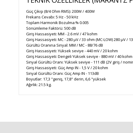
Güç Çıkışı (8/4 Ohm RMS): 200W / 400W
Frekans Cevabı: 5 Hz - 50 kHz
Toplam Harmonik Bozulma:% 0.005
Sönümleme Faktörü: 500 dB
Giriş Hassasiyeti: MM - 2.6 mV / 47 kohm
Giriş Hassasiyeti: MC - 280 μV / 33 ohm (MC-LOW) 280 μV / 
Gürültü Oranına Sinyal: MM / MC - 88/76 dB
Giriş Hassasiyeti: Yüksek seviye - 440 mV / 20 kohm
Giriş Hassasiyeti: Dengeli Yüksek seviye - 880 mV / 40 kohm
Sinyal Gürültü Oranı: Yüksek seviye - 111 dB (2V giriş / nomin
Giriş Hassasiyeti: Güç Amp IN - 1,5 V / 20 kohm
Sinyal Gürültü Oranı: Güç Amp IN - 113dB
Boyutlar: 17,3 "geniş, 17,8" derin, 6,6 "yüksek
Ağırlık: 21.5 kg.
Bu ürünün fiyat bilgisi, resim, ürün açıklamalarında ve diğe
Görüş ve önerileriniz için teşekkür ederiz.
Ürün resmi kalitesiz, bozuk veya görüntülenemiyor.