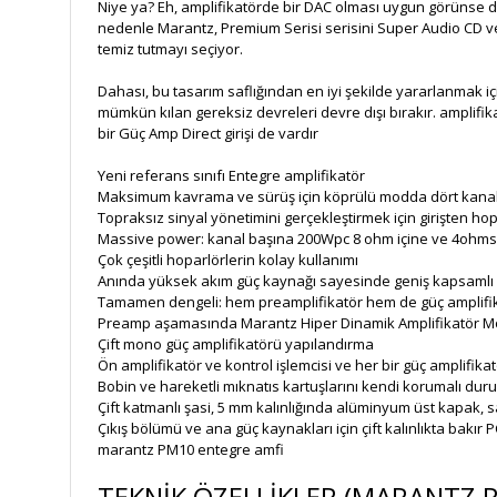
Niye ya? Eh, amplifikatörde bir DAC olması uygun görünse de
nedenle Marantz, Premium Serisi serisini Super Audio CD vey
temiz tutmayı seçiyor.
Dahası, bu tasarım saflığından en iyi şekilde yararlanmak 
mümkün kılan gereksiz devreleri devre dışı bırakır. amplifi
bir Güç Amp Direct girişi de vardır
Yeni referans sınıfı Entegre amplifikatör
Maksimum kavrama ve sürüş için köprülü modda dört kanallı 
Topraksız sinyal yönetimini gerçekleştirmek için girişten h
Massive power: kanal başına 200Wpc 8 ohm içine ve 4ohms
Çok çeşitli hoparlörlerin kolay kullanımı
Anında yüksek akım güç kaynağı sayesinde geniş kapsamlı
Tamamen dengeli: hem preamplifikatör hem de güç amplifik
Preamp aşamasında Marantz Hiper Dinamik Amplifikatör Mo
Çift mono güç amplifikatörü yapılandırma
Ön amplifikatör ve kontrol işlemcisi ve her bir güç amplifikat
Bobin ve hareketli mıknatıs kartuşlarını kendi korumalı dur
Çift katmanlı şasi, 5 mm kalınlığında alüminyum üst kapak, s
Çıkış bölümü ve ana güç kaynakları için çift kalınlıkta bakır 
marantz PM10 entegre amfi
TEKNİK ÖZELLİKLER (MARANTZ PM