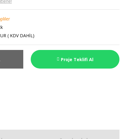
lerle!
liler
ck
EUR ( KDV DAHİL)
R
Proje Teklifi Al