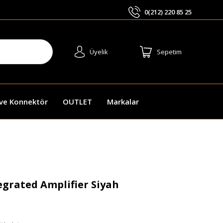
0(212) 220 85 25
ARA
Üyelik
Sepetim
 ve Konnektör
OUTLET
Markalar
grated Amplifier Siyah