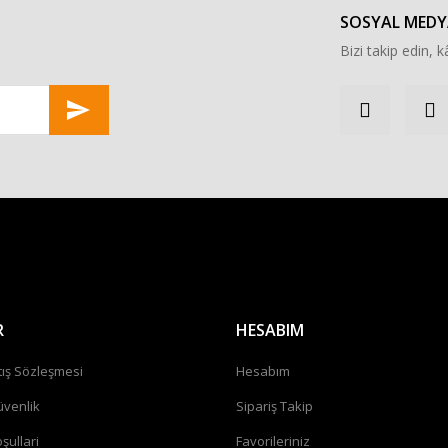
SOSYAL MEDY
Bizi takip edin, kâ
Gönder
R
HESABIM
tış Sözleşmesi
Hesabım
üvenlik
Sipariş Takip
şullari
Favorileriniz