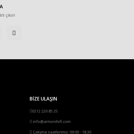
A
rlı çıkın!
BİZE ULAŞIN
0212 220 85 25
info@armonihifi.com
Çalışma saatlerimiz: 09:00 - 18:30