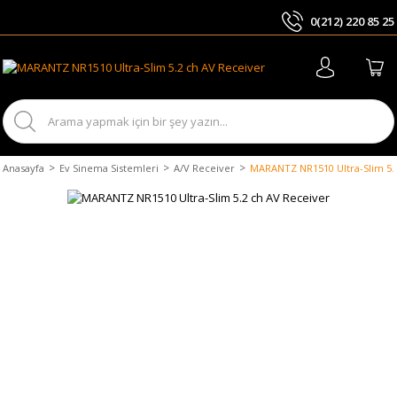
0(212) 220 85 25
ARA
Anasayfa
Ev Sinema Sistemleri
A/V Receiver
MARANTZ NR1510 Ultra-Slim 5.