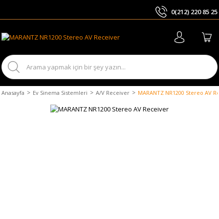
0(212) 220 85 25
ARA
Anasayfa
Ev Sinema Sistemleri
A/V Receiver
MARANTZ NR1200 Stereo AV Re