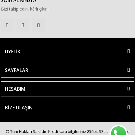
SOSYAL MEDYA
Bizi takip edin, kârlı çıkın!
ÜYELİK
SAYFALAR
HESABIM
BİZE ULAŞIN
© Tüm Hakları Saklıdır. Kredi kartı bilgileriniz 256bit SSL sertifikası ile