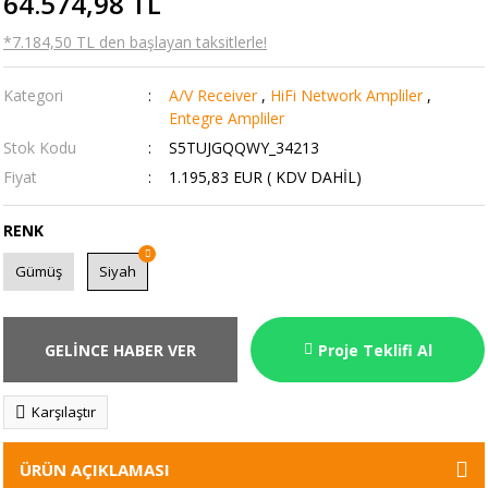
64.574,98 TL
*7.184,50 TL den başlayan taksitlerle!
Kategori
A/V Receiver
,
HiFi Network Ampliler
,
Entegre Ampliler
Stok Kodu
S5TUJGQQWY_34213
Fiyat
1.195,83 EUR ( KDV DAHİL)
RENK
Gümüş
Siyah
GELİNCE HABER VER
Proje Teklifi Al
Karşılaştır
ÜRÜN AÇIKLAMASI