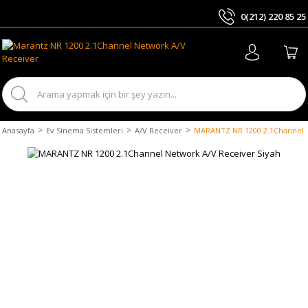
0(212) 220 85 25
ARA
Anasayfa
Ev Sinema Sistemleri
A/V Receiver
MARANTZ NR 1200 2.1Channel N