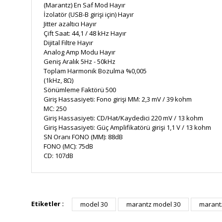
(Marantz) En Saf Mod Hayır
İzolatör (USB-B girişi için) Hayır
Jitter azaltıcı Hayır
Çift Saat: 44,1 / 48 kHz Hayır
Dijital Filtre Hayır
Analog Amp Modu Hayır
Geniş Aralık 5Hz - 50kHz
Toplam Harmonik Bozulma %0,005
(1kHz, 8Ω)
Sönümleme Faktörü 500
Giriş Hassasiyeti: Fono girişi MM: 2,3 mV / 39 kohm
MC: 250
Giriş Hassasiyeti: CD/Hat/Kaydedici 220 mV / 13 kohm
Giriş Hassasiyeti: Güç Amplifikatörü girişi 1,1 V / 13 kohm
SN Oranı FONO (MM): 88dB
FONO (MC): 75dB
CD: 107dB
Bu ürünün fiyat bilgisi, resim, ürün açıklamalarında ve diğe
Görüş ve önerileriniz için teşekkür ederiz.
Etiketler :
model 30
marantz model 30
marant