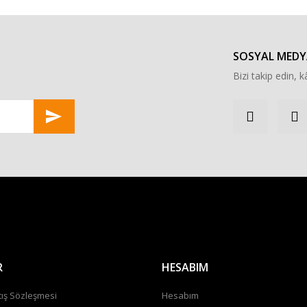
Yorum Yaz
SOSYAL MEDY
Bizi takip edin, kâ
Gönder
R
HESABIM
tış Sözleşmesi
Hesabım