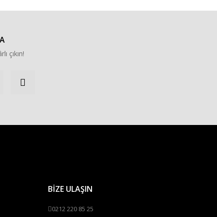
A
rlı çıkın!
BİZE ULAŞIN
0212 220 85 25