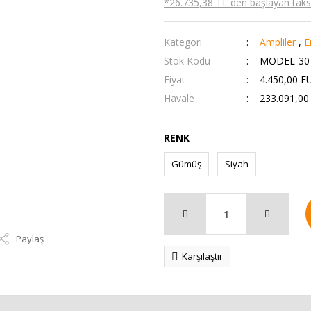
*26.735,38 TL den başlayan taksit
Kategori
Ampliler
,
E
Stok Kodu
MODEL-30
Fiyat
4.450,00 E
Havale
233.091,00 
RENK
Gümüş
Siyah
Paylaş
Karşılaştır