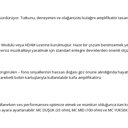
ı sürdürüyor. Tutkunu, deneyimini ve olağanüstü kulağını amplifikatör ta
tör Modülü veya HDAM üzerine kurulmuştur. Hazır bir çözüm benimsemek ye
siz müzikaliteyi yaratmak için standart entegre devrelerden önemli ölçü
 öngörülen – fono sinyallerinin hassas doğası göz önüne alındığında hayat
eketli bobin kartuşlarıyla kullanılabilir kafa amplifikatörü
kullanırken ses performansını optimize etmek ve mümkün olduğunca tüm ko
klı ayara ayarlanabilir: MC DÜŞÜK (33 ohm), MC MID (100 ohm) ve MC YÜKSEK