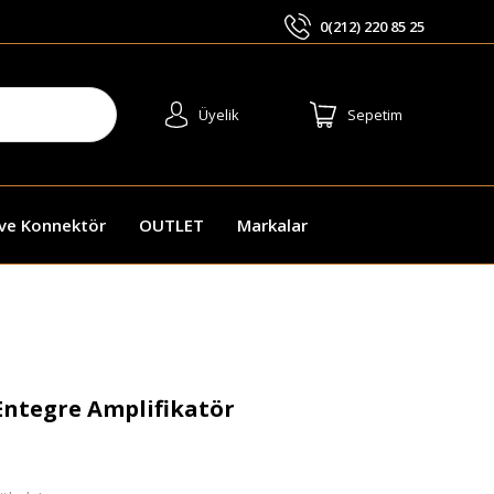
0(212) 220 85 25
ARA
Üyelik
Sepetim
 ve Konnektör
OUTLET
Markalar
ntegre Amplifikatör