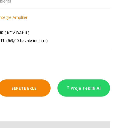
lerle!
ntegre Ampliler
UR ( KDV DAHİL)
TL (%3,00 havale indirimi)
SEPETE EKLE
Proje Teklifi Al