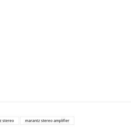
r konularda yetersiz gördüğünüz noktaları öneri formunu kullanarak tarafımı
z stereo
marantz stereo amplifier
Bu ürüne ilk yorumu siz yapın!