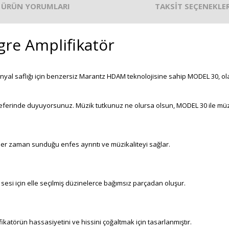
ÜRÜN YORUMLARI
TAKSİT SEÇENEKLER
re Amplifikatör
inyal saflığı için benzersiz Marantz HDAM teknolojisine sahip MODEL 30, ol
eferinde duyuyorsunuz. Müzik tutkunuz ne olursa olsun, MODEL 30 ile müz
her zaman sunduğu enfes ayrıntı ve müzikaliteyi sağlar.
 sesi için elle seçilmiş düzinelerce bağımsız parçadan oluşur.
ikatörün hassasiyetini ve hissini çoğaltmak için tasarlanmıştır.