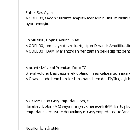
Enfes Ses Ayarı
MODEL 30, seçkin Marantz amplifikatörlerinin ünlü mirasın
ayarlanmıştır.
En Müzikal, Doğru, Ayrıntılı Ses
MODEL 30, kendi ayrı devre kartı, Hiper Dinamik Amplifika
MODEL 30 HDAM, Marantz'dan her zaman beklediğiniz benzer
Marantz Müzikal Premium Fono EQ
Sinyal yolunu basitleştirerek optimum ses kalitesi sunması
MC sayesinde hem hareketli mıknatıs hem de düşük çıkışlı har
MC / MM Fono Giriş Empedans Seçici
Hareketli bobin (MC) veya manyetik hareketli (MM) kartuş 
empedans seçicisi ile donatılmıştır. Giriş empedansı üç far
Nesiller İçin Üretildi