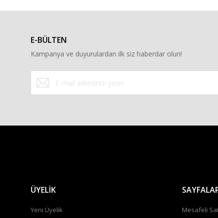
Ürün resmi kalitesiz, bozuk veya görüntülenemiyor.
Ürün açıklamasında eksik bilgiler bulunuyor.
Ürün bilgilerinde hatalar bulunuyor.
E-BÜLTEN
Ürün fiyatı diğer sitelerden daha pahalı.
Kampanya ve duyurulardan ilk siz haberdar olun!
Bu ürüne benzer farklı alternatifler olmalı.
ÜYELİK
SAYFALA
Yeni Üyelik
Mesafeli Sa