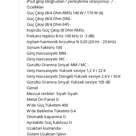
iPod girişi (doğrudan / yerleştirme istasyonu) - / -
Özellikler
Güç Çıkışı (8/4 Ohm RMS) 140 W / 170 W (6)
Güç Çıkışı (8/4 Ohm DIN) -
Güç Çıkışı (8/4 Ohm IHF) -
Köprülü Güç Çıkışı (8 Ohm RMS) -
Frekans tepkisi 8 Hz-100 kHz (+ -3 dB)
toplam harmonik bozulma % 0,03 (20 Hz - 20 kHz)
Sönüm Faktörü 100
Giriş Hassasiyeti: MM -
Giriş Hassasiyeti: MC -
Gürültü Oranına Sinyal: MM / MC -
Giriş Hassasiyeti: Yüksek seviye 1,2 V / 22 K
Giriş Hassasiyeti: Dengeli Yüksek seviye 2,4 V / 30 K
Gürültü Oranına Sinyal: Yüksek seviye 105 dB
Genel
Mevcut renkler: Siyah Siyah
Metal Ön Panel O
W'de Güç Tüketimi 400
W'de Bekleme Tüketimi 0.4
Otomatik kapanma O
Ayrılabilir Güç Kablosu O
Uzaktan kumanda -
Sistem Uzaktan İşlevi -