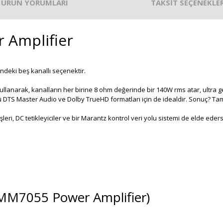
ÜRÜN YORUMLARI
TAKSİT SEÇENEKLER
Amplifier
indeki beş kanallı seçenektir.
llanarak, kanalların her birine 8 ohm değerinde bir 140W rms atar, ultra gen
ü DTS Master Audio ve Dolby TrueHD formatları için de idealdir. Sonuç? T
şleri, DC tetikleyiciler ve bir Marantz kontrol veri yolu sistemi de elde eders
 MM7055 Power Amplifier)