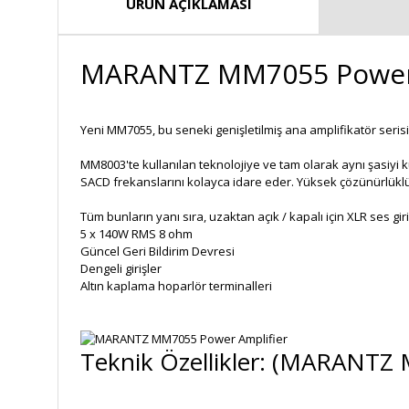
ÜRÜN AÇIKLAMASI
MARANTZ MM7055 Power 
Yeni MM7055, bu seneki genişletilmiş ana amplifikatör seris
MM8003'te kullanılan teknolojiye ve tam olarak aynı şasiyi ku
SACD frekanslarını kolayca idare eder. Yüksek çözünürlükl
Tüm bunların yanı sıra, uzaktan açık / kapalı için XLR ses giri
5 x 140W RMS 8 ohm
Güncel Geri Bildirim Devresi
Dengeli girişler
Altın kaplama hoparlör terminalleri
Teknik Özellikler: (MARANTZ