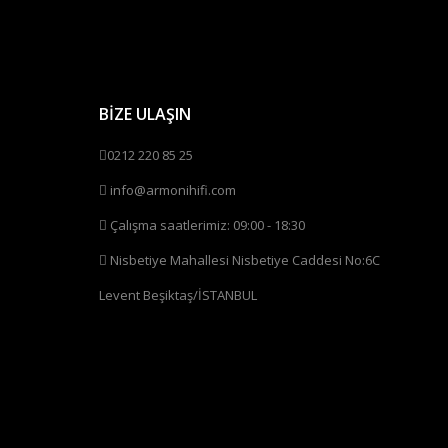
BİZE ULAŞIN
0212 220 85 25
info@armonihifi.com
Çalışma saatlerimiz: 09:00 - 18:30
Nisbetiye Mahallesi Nisbetiye Caddesi No:6C
Levent Beşiktaş/İSTANBUL