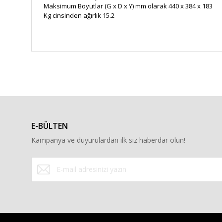
Maksimum Boyutlar (G x D x Y) mm olarak 440 x 384 x 183
Kg cinsinden ağırlık 15.2
Bu ürünün fiyat bilgisi, resim, ürün açıklamalarında ve diğe
Görüş ve önerileriniz için teşekkür ederiz.
Ürün resmi kalitesiz, bozuk veya görüntülenemiyor.
Ürün açıklamasında eksik bilgiler bulunuyor.
E-BÜLTEN
Ürün bilgilerinde hatalar bulunuyor.
Kampanya ve duyurulardan ilk siz haberdar olun!
Ürün fiyatı diğer sitelerden daha pahalı.
Bu ürüne benzer farklı alternatifler olmalı.