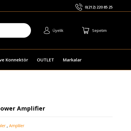
0(212) 220 85 25
ARA
Üyelik
Sepetim
 ve Konnektör
OUTLET
Markalar
ower Amplifier
mler
,
Ampliler