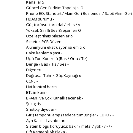
Kanallar 5
Güncel Geri Bildirim Topolojisi O
Phono EQ: Standart / Akım Geri Beslemesi / Sabit Akım Geri Bild
HDAM sürümü -
Güç trafosu: toroidal / el - s / y
Yüksek Sınıflı Ses Bileşenleri O
Özelleştirilmiş bileşenler o
Simetrik PCB Düzeni -
Alüminyum ekstrüzyon ısı emici o
Bakır kaplama şasi -
Üçlü Ton Kontrolü (Bas / Orta / Tiz) -
Denge / Bas / Tiz / Ses -
Diğerleri
Doğrusal Tahrik Güç Kaynağı o
CCNE -
Hat kontrol hacmi -
BTL imkanı -
BI-AMP ve Çok Kanallı seçenek -
Şok girişi -
Shottky diyotlar -
Giriş tamponu amp (sadece tüm girişler / CD) O / -
Ayrı Katı Isı Lavaboları -
Sistem bloğu koruyucu: bakır / metal / yok - / - / -
Çift Katmanlı Alt Plaka -