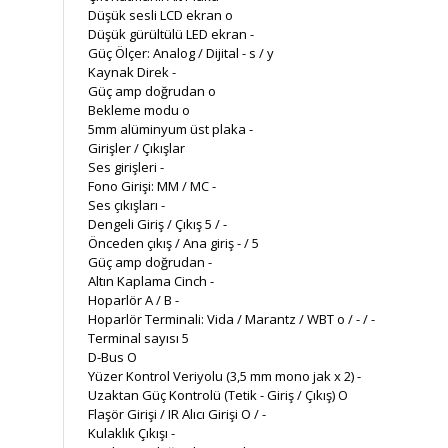
Düşük sesli LCD ekran o
Düşük gürültülü LED ekran -
Güç Ölçer: Analog / Dijital - s / y
Kaynak Direk -
Güç amp doğrudan o
Bekleme modu o
5mm alüminyum üst plaka -
Girişler / Çıkışlar
Ses girişleri -
Fono Girişi: MM / MC -
Ses çıkışları -
Dengeli Giriş / Çıkış 5 / -
Önceden çıkış / Ana giriş - / 5
Güç amp doğrudan -
Altın Kaplama Cinch -
Hoparlör A / B -
Hoparlör Terminali: Vida / Marantz / WBT o / - / -
Terminal sayısı 5
D-Bus O
Yüzer Kontrol Veriyolu (3,5 mm mono jak x 2) -
Uzaktan Güç Kontrolü (Tetik - Giriş / Çıkış) O
Flaşör Girişi / IR Alıcı Girişi O / -
Kulaklık Çıkışı -