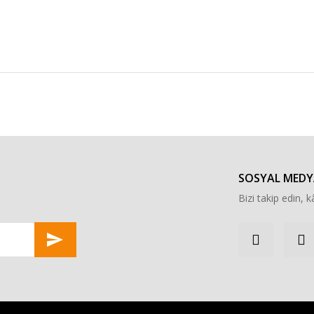
r konularda yetersiz gördüğünüz noktaları öneri formunu kullanarak tarafımı
Bu ürüne ilk yorumu siz yapın!
Yorum Yaz
SOSYAL MEDY
Bizi takip edin, kâ