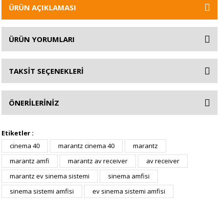
ÜRÜN AÇIKLAMASI
ÜRÜN YORUMLARI
TAKSİT SEÇENEKLERİ
ÖNERİLERİNİZ
Etiketler :
cinema 40
marantz cinema 40
marantz
marantz amfi
marantz av receiver
av receiver
marantz ev sinema sistemi
sinema amfisi
sinema sistemi amfisi
ev sinema sistemi amfisi