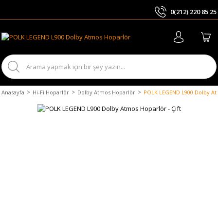
0(212) 220 85 25
ARA
Anasayfa
Hi-Fi Hoparlör
Dolby Atmos Hoparlör
POLK LEGEND L900 Dolby Atm