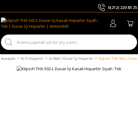
0(212) 220 85 25
ARA
Anasayfa
Hi-Fi Hoparlör
In-Wall / Duvar İçi Hoparlör
Klipsch THX-502-L Duvar 