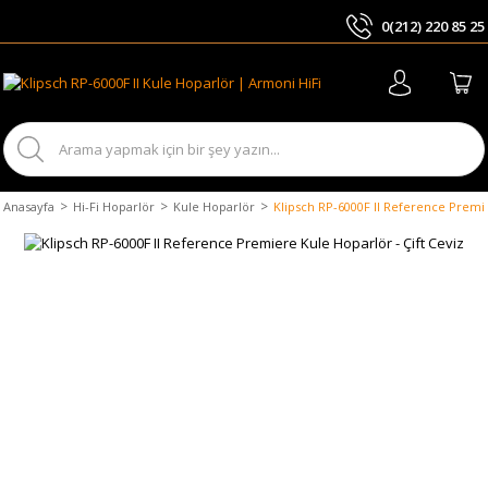
0(212) 220 85 25
ARA
Anasayfa
Hi-Fi Hoparlör
Kule Hoparlör
Klipsch RP-6000F II Reference Premie