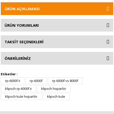
ÜRÜN AÇIKLAMASI
ÜRÜN YORUMLARI
TAKSİT SEÇENEKLERİ
ÖNERİLERİNİZ
Etiketler :
rp-6000f ii
rp-6000f
rp 6000f vs 8000f
klipsch rp-6000f ii
klipsch hoparlör
klipsch kule hoparlör
klipsch kule