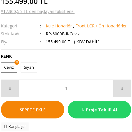
155.499,00 TL
*17.300,56 TL den başlayan taksitlerle!
Kategori
Kule Hoparlör
,
Front LCR / Ön Hoparlörler
Stok Kodu
RP-6000F-II-Ceviz
Fiyat
155.499,00 TL ( KDV DAHİL)
RENK
Ceviz
Siyah
SEPETE EKLE
Proje Teklifi Al
Karşılaştır