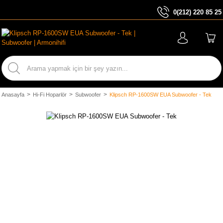
0(212) 220 85 25
ARA
Anasayfa
Hi-Fi Hoparlör
Subwoofer
Klipsch RP-1600SW EUA Subwoofer - Tek