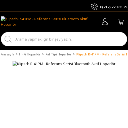
0(212) 220 85 25
ARA
Anasayfa
Hi-Fi Hoparlör
Raf Tipi Hoparlör
Klipsch R-41PM - Referans Serisi 