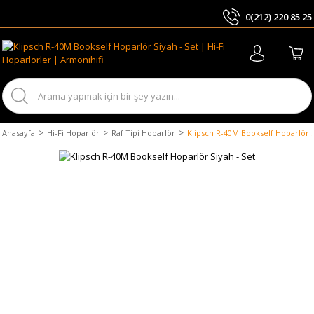
0(212) 220 85 25
ARA
Anasayfa
Hi-Fi Hoparlör
Raf Tipi Hoparlör
Klipsch R-40M Bookself Hoparlör S