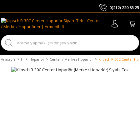
0(212) 220 85 25
ARA
Anasayfa
Hi-Fi Hoparlör
Center / Merkez Hoparlör
Klipsch R-30C Center Hop