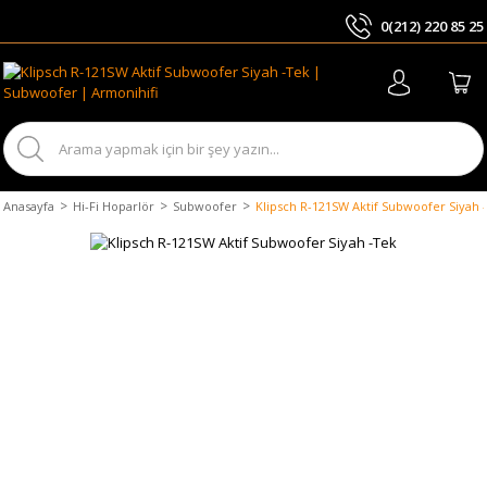
0(212) 220 85 25
ARA
Anasayfa
Hi-Fi Hoparlör
Subwoofer
Klipsch R-121SW Aktif Subwoofer Siyah 