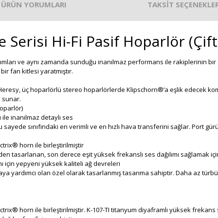
ÜRÜN YORUMLARI
TAKSİT SEÇENEKLER
 Serisi Hi-Fi Pasif Hoparlör (Çif
asarımları ve aynı zamanda sunduğu inanılmaz performans ile rakiplerinin b
ir fan kitlesi yaratmıştır.
lan Heresy, üç hoparlörlü stereo hoparlörlerde Klipschorn®’a eşlik edecek k
i sunar.
Hoparlör)
ile inanılmaz detaylı ses
Bu sayede sınıfındaki en verimli ve en hızlı hava transferini sağlar. Port gü
ix® horn ile birleştirilmiştir
en tasarlanan, son derece eşit yüksek frekanslı ses dağılımı sağlamak için 
mı için yepyeni yüksek kaliteli ağ devreleri
ltmaya yardımcı olan özel olarak tasarlanmış tasarıma sahiptir. Daha az türb
trix® horn ile birleştirilmiştir. K-107-TI titanyum diyaframlı yüksek freka