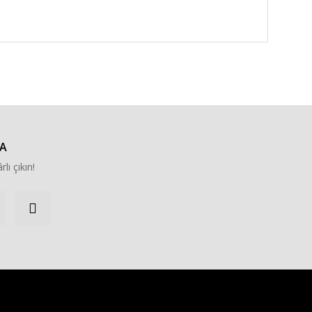
za iletebilirsiniz.
A
rlı çıkın!