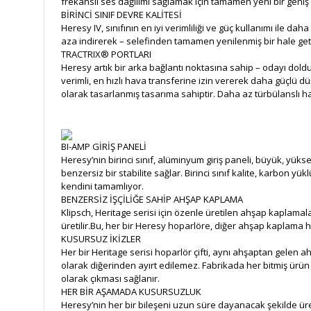
frekanslı ses dağılımı sağlamak için tamamen yeni bir geniş d
BİRİNCİ SINIF DEVRE KALİTESİ
Heresy IV, sınıfının en iyi verimliliği ve güç kullanımı ile 
aza indirerek – selefinden tamamen yenilenmiş bir hale getiri
TRACTRIX® PORTLARI
Heresy artık bir arka bağlantı noktasına sahip – odayı doldur
verimli, en hızlı hava transferine izin vererek daha güçlü dü
olarak tasarlanmış tasarıma sahiptir. Daha az türbülanslı h
BI-AMP GİRİŞ PANELİ
Heresy’nin birinci sınıf, alüminyum giriş paneli, büyük, yüksek
benzersiz bir stabilite sağlar. Birinci sınıf kalite, karbon y
kendini tamamlıyor.
BENZERSİZ İŞÇİLİĞE SAHİP AHŞAP KAPLAMA
Klipsch, Heritage serisi için özenle üretilen ahşap kaplama
üretilir.Bu, her bir Heresy hoparlöre, diğer ahşap kaplama 
KUSURSUZ İKİZLER
Her bir Heritage serisi hoparlör çifti, aynı ahşaptan gelen ahş
olarak diğerinden ayırt edilemez. Fabrikada her bitmiş ürün i
olarak çıkması sağlanır.
HER BİR AŞAMADA KUSURSUZLUK
Heresy’nin her bir bileşeni uzun süre dayanacak şekilde üre