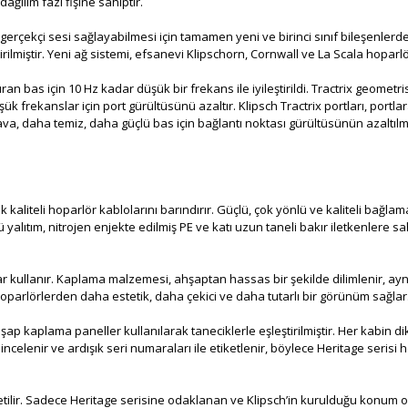
ağılım fazı fişine sahiptir.
daha gerçekçi sesi sağlayabilmesi için tamamen yeni ve birinci sınıf bileşen
lmiştir. Yeni ağ sistemi, efsanevi Klipschorn, Cornwall ve La Scala hoparlör
an bas için 10 Hz kadar düşük bir frekans ile iyileştirildi. Tractrix geometr
şük frekanslar için port gürültüsünü azaltır. Klipsch Tractrix portları, port
ava, daha temiz, daha güçlü bas için bağlantı noktası gürültüsünün azaltılm
 kaliteli hoparlör kablolarını barındırır. Güçlü, çok yönlü ve kaliteli bağlama
üklü yalıtım, nitrojen enjekte edilmiş PE ve katı uzun taneli bakır iletkenler
lar kullanır. Kaplama malzemesi, ahşaptan hassas bir şekilde dilimlenir, a
hoparlörlerden daha estetik, daha çekici ve daha tutarlı bir görünüm sağlar
ap kaplama paneller kullanılarak taneciklerle eşleştirilmiştir. Her kabin dikka
ncelenir ve ardışık seri numaraları ile etiketlenir, böylece Heritage serisi 
tilir. Sadece Heritage serisine odaklanan ve Klipsch’in kurulduğu konum o