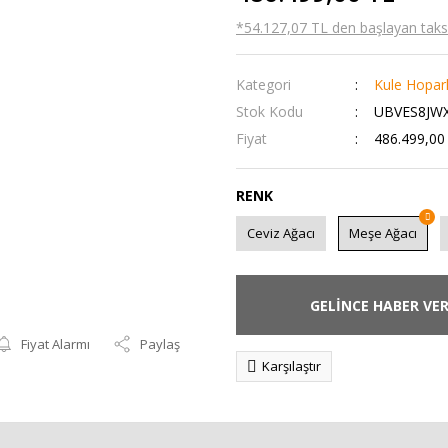
*54.127,07 TL den başlayan taksit
Kategori
Kule Hopar
Stok Kodu
UBVES8JW
Fiyat
486.499,00
RENK
Ceviz Ağacı
Meşe Ağacı
GELİNCE HABER VE
Fiyat Alarmı
Paylaş
Karşılaştır