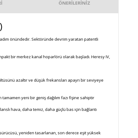
İ
ÖNERİLERİNİZ
t)
ir adım önündedir. Sektöründe devrim yaratan patentli
ompakt bir merkez kanal hoparlörü olarak başladı. Heresy IV,
rültüsünü azaltır ve düşük frekansları apayrı bir seviyeye
tamamen yeni bir geniş dağılım fazı fişine sahiptir
ülanslı hava, daha temiz, daha güçlü bas için bağlantı
ns sürücüsü, yeniden tasarlanan, son derece eşit yüksek