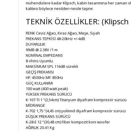
mühendislere kadar Klipsch, kabin tasarımına her zaman olağ
kalitesi böylece nesilden nesile taşınır.
TEKNİK ÖZELLİKLER: (Klipsch He
RENK
Ceviz Ağacı, Kiraz Ağacı, Meşe, Siyah
FREKANS TEPKİSİ
48-20kHz +/-4dB
DUYARLILIK
99dB @ 2.38V /1 m
NOMİNAL EMPEDANS
8 ohms Uyumlu
MAKSİMUM SPL
116dB sürekli
GEÇİŞ FREKANSI
HF: 4500Hz MF: 850Hz
GÜÇ KULLANIMI
100 watt (400 watt peak)
YÜKSEK FREKANS SÜRÜCÜ
K-107-TI 1 ”(2,54cm) Titanyum diyafram kompresör sürücü
MİDRANGE
K-702 1,75 ”(4,45 cm) poliimid diyafram kompresör sürücü
DÜŞÜK FREKANS SÜRÜCÜ
K-28-E 12 ”(30,48 cm) Fiber kompozit koni woofer
AĞIRLIK
20.41 Kg