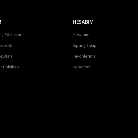
R
HESABIM
tış Sözleşmesi
Hesabım
üvenlik
Sipariş Takip
şullari
Favorileriniz
r Politikası
Sepetiniz