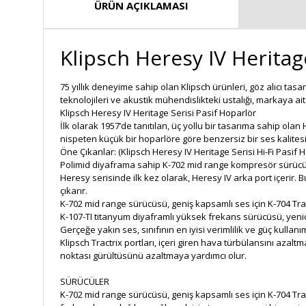
ÜRÜN AÇIKLAMASI
Klipsch Heresy IV Heritage
75 yıllık deneyime sahip olan Klipsch ürünleri, göz alıcı t
teknolojileri ve akustik mühendislikteki ustalığı, markaya ait b
Klipsch Heresy IV Heritage Serisi Pasif Hoparlör
İlk olarak 1957’de tanıtılan, üç yollu bir tasarıma sahip o
nispeten küçük bir hoparlöre göre benzersiz bir ses kalites
Öne Çıkanlar: (Klipsch Heresy IV Heritage Serisi Hi-Fi Pasif 
Polimid diyaframa sahip K-702 mid range kompresör sürücü 
Heresy serisinde ilk kez olarak, Heresy IV arka port içerir. 
çıkarır.
K-702 mid range sürücüsü, geniş kapsamlı ses için K-704 Tractr
K-107-TI titanyum diyaframlı yüksek frekans sürücüsü, yenid
Gerçeğe yakın ses, sınıfının en iyisi verimlilik ve güç kullanı
Klipsch Tractrix portları, içeri giren hava türbülansını aza
noktası gürültüsünü azaltmaya yardımcı olur.
SÜRÜCÜLER
K-702 mid range sürücüsü, geniş kapsamlı ses için K-704 Trac