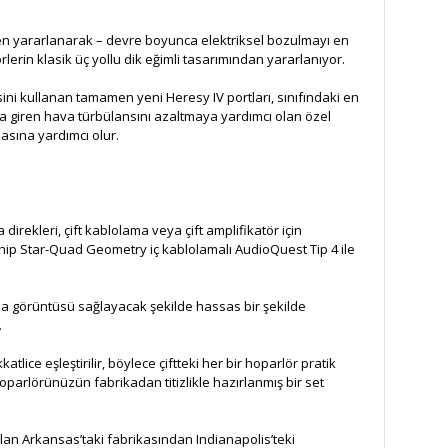
lerden yararlanarak – devre boyunca elektriksel bozulmayı en
lerin klasik üç yollu dik eğimli tasarımından yararlanıyor.
isini kullanan tamamen yeni Heresy IV portları, sınıfındaki en
lara giren hava türbülansını azaltmaya yardımcı olan özel
asına yardımcı olur.
 direkleri, çift kablolama veya çift amplifikatör için
e sahip Star-Quad Geometry iç kablolamalı AudioQuest Tip 4 ile
yna görüntüsü sağlayacak şekilde hassas bir şekilde
.
tlice eşleştirilir, böylece çiftteki her bir hoparlör pratik
hoparlörünüzün fabrikadan titizlikle hazırlanmış bir set
lan Arkansas’taki fabrikasından Indianapolis’teki