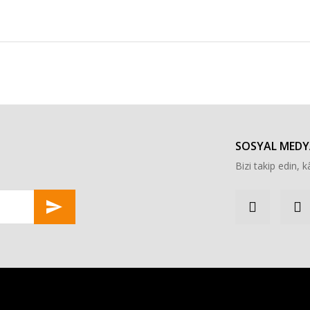
r konularda yetersiz gördüğünüz noktaları öneri formunu kullanarak tarafımı
Bu ürüne ilk yorumu siz yapın!
Yorum Yaz
SOSYAL MEDY
Bizi takip edin, kâ
Gönder