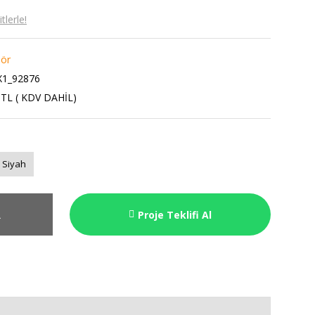
lerle!
lör
X1_92876
 TL ( KDV DAHİL)
Siyah
R
Proje Teklifi Al