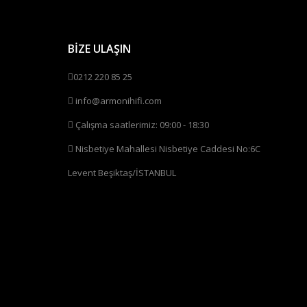
BİZE ULAŞIN
0212 220 85 25
info@armonihifi.com
Çalışma saatlerimiz: 09:00 - 18:30
Nisbetiye Mahallesi Nisbetiye Caddesi No:6C
Levent Beşiktaş/İSTANBUL