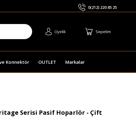
0(212) 220 85 25
ARA
Üyelik
Sepetim
 ve Konnektör
OUTLET
Markalar
itage Serisi Pasif Hoparlör - Çift