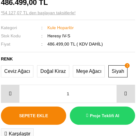
486.499,00 TL
*54.127,07 TL den başlayan taksitlerle!
Kategori
Kule Hoparlör
Stok Kodu
Heresy IV-S
Fiyat
486.499,00 TL ( KDV DAHİL)
RENK
Ceviz Ağacı
Doğal Kiraz
Meşe Ağacı
Siyah
SEPETE EKLE
Proje Teklifi Al
Karşılaştır