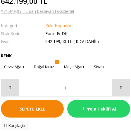
642.199,00 TL
*71.449,99 TL den başlayan taksitlerle!
Kategori
Kule Hoparlör
Stok Kodu
Forte IV-DK
Fiyat
642.199,00 TL ( KDV DAHİL)
RENK
Ceviz Ağacı
Doğal Kiraz
Meşe Ağacı
Siyah
SEPETE EKLE
Proje Teklifi Al
Karşılaştır