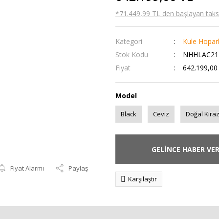
*71.449,99 TL den başlayan taksit
Kategori
Kule Hopar
Stok Kodu
NHHLAC21
Fiyat
642.199,00
Model
Black
Ceviz
Doğal Kira
GELİNCE HABER VE
Fiyat Alarmı
Paylaş
Karşılaştır