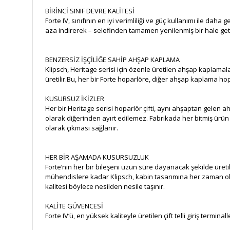
BİRİNCİ SINIF DEVRE KALİTESİ
Forte IV, sınıfının en iyi verimliliği ve güç kullanımı ile d
aza indirerek – selefinden tamamen yenilenmiş bir hale getiri
BENZERSİZ İŞÇİLİĞE SAHİP AHŞAP KAPLAMA
Klipsch, Heritage serisi için özenle üretilen ahşap kaplama
üretilir.Bu, her bir Forte hoparlöre, diğer ahşap kaplama ho
KUSURSUZ İKİZLER
Her bir Heritage serisi hoparlör çifti, aynı ahşaptan gelen ahş
olarak diğerinden ayırt edilemez. Fabrikada her bitmiş ürün i
olarak çıkması sağlanır.
HER BİR AŞAMADA KUSURSUZLUK
Forte‘nin her bir bileşeni uzun süre dayanacak şekilde üret
mühendislere kadar Klipsch, kabin tasarımına her zaman olağ
kalitesi böylece nesilden nesile taşınır.
KALİTE GÜVENCESİ
Forte IV‘ü, en yüksek kaliteyle üretilen çift telli giriş terminalle