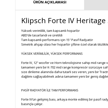
ÜRÜN AÇIKLAMASI
Klipsch Forte IV Heritage 
Yüksek verimlilik, tam kapsamlı hoparlör
ABD’de tasarlandı ve üretildi
Tam kapsamlı performans için 15″ Pasif Radyatör
Simetrik ahşap cilası her hoparlör çiftine özel olarak titizlikle
YÜKSEK VERİMLİLİK, YÜKSEK PERFORMANS
Forte IV, 12” woofer ve Horn teknolojisine sahip mid range ve
tamamen yeni bir K-702 mid range kompresör sürücüye sahipti
size dinleme alanında daha tutarlı ses veren, yeni bir Tract
dağılımı sağlayabilmek adına tamamen yeni bir geniş dağılım f
PASİF RADYATÖR İLE TAM PERFORMANS
Forte IV‘ün gelişmiş bası, arkaya monte edilmiş bir pasif rad
basınçla çalışır.