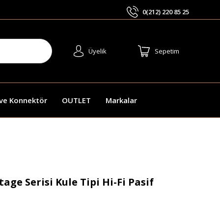
0(212) 220 85 25
ARA
Üyelik
Sepetim
 ve Konnektör
OUTLET
Markalar
tage Serisi Kule Tipi Hi-Fi Pasif