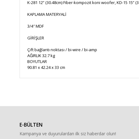
K-281 12” (30.48cm) Fiber-kompozit koni woofer, KD-15 15” (3
KAPLAMA MATERYALİ
3/4″ MDF
GİRİŞLER
Çift bağlantı noktası / bi-wire / bi-amp
AĞIRLIK 32.7 kg
BOYUTLAR
90.81 x 42.24 x 33 cm
Bu ürünün fiyat bilgisi, resim, ürün açıklamalarında ve diğe
Görüş ve önerileriniz için teşekkür ederiz.
Ürün resmi kalitesiz, bozuk veya görüntülenemiyor.
Ürün açıklamasında eksik bilgiler bulunuyor.
E-BÜLTEN
Ürün bilgilerinde hatalar bulunuyor.
Kampanya ve duyurulardan ilk siz haberdar olun!
Ürün fiyatı diğer sitelerden daha pahalı.