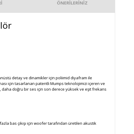
İ
ÖNERİLERİNİZ
lör
anüstü detay ve dinamikler için poliimid diyafram ile
ması için tasarlanan patentli Mumps teknolojimizi içeren ve
ş, daha doğru bir ses için son derece yüksek ve eşit frekans
fazla bas çıkışı için woofer tarafından üretilen akustik