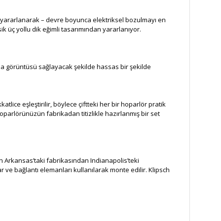
rden yararlanarak – devre boyunca elektriksel bozulmayı en
ik üç yollu dik eğimli tasarımından yararlanıyor.
yna görüntüsü sağlayacak şekilde hassas bir şekilde
tlice eşleştirilir, böylece çiftteki her bir hoparlör pratik
hoparlörünüzün fabrikadan titizlikle hazırlanmış bir set
n Arkansas’taki fabrikasından Indianapolis’teki
 ve bağlantı elemanları kullanılarak monte edilir. Klipsch