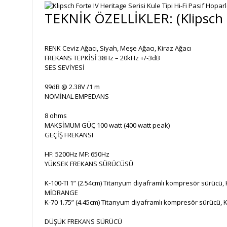
TEKNİK ÖZELLİKLER: (Klipsch Fo
RENK Ceviz Ağacı, Siyah, Meşe Ağacı, Kiraz Ağacı
FREKANS TEPKİSİ 38Hz – 20kHz +/-3dB
SES SEVİYESİ
99dB @ 2.38V /1 m
NOMİNAL EMPEDANS
8 ohms
MAKSİMUM GÜÇ 100 watt (400 watt peak)
GEÇİŞ FREKANSI
HF: 5200Hz MF: 650Hz
YÜKSEK FREKANS SÜRÜCÜSÜ
K-100-TI 1” (2.54cm) Titanyum diyaframlı kompresör sürücü, K
MİDRANGE
K-70 1.75” (4.45cm) Titanyum diyaframlı kompresör sürücü, K-
DÜŞÜK FREKANS SÜRÜCÜ