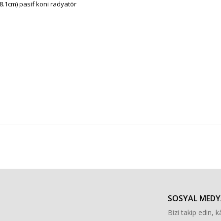
8.1cm) pasif koni radyatör
r konularda yetersiz gördüğünüz noktaları öneri formunu kullanarak tarafımı
Bu ürüne ilk yorumu siz yapın!
Yorum Yaz
SOSYAL MEDY
Bizi takip edin, kâ