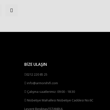
BİZE ULAŞIN
0212 220 85 25
info@armonihifi.com
Çalışma saatlerimiz: 09:00 - 18:30
Nisbetiye Mahallesi Nisbetiye Caddesi No:6C
Levent Beşiktaş/İSTANBUL