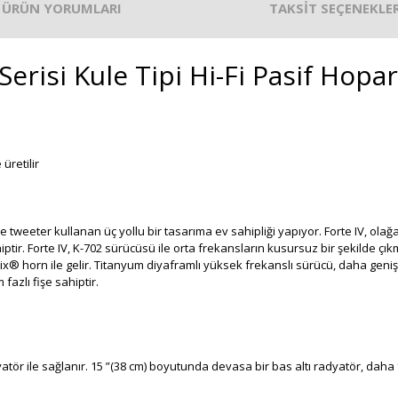
ÜRÜN YORUMLARI
TAKSİT SEÇENEKLER
Serisi Kule Tipi Hi-Fi Pasif Hopar
 üretilir
 tweeter kullanan üç yollu bir tasarıma ev sahipliği yapıyor. Forte IV, olağ
r. Forte IV, K-702 sürücüsü ile orta frekansların kusursuz bir şekilde çık
rix® horn ile gelir. Titanyum diyaframlı yüksek frekanslı sürücü, daha geni
azlı fişe sahiptir.
yatör ile sağlanır. 15 ”(38 cm) boyutunda devasa bir bas altı radyatör, daha 