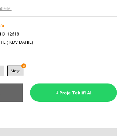
lerle!
lör
H9_12618
 TL ( KDV DAHİL)
z
Meşe
R
Proje Teklifi Al