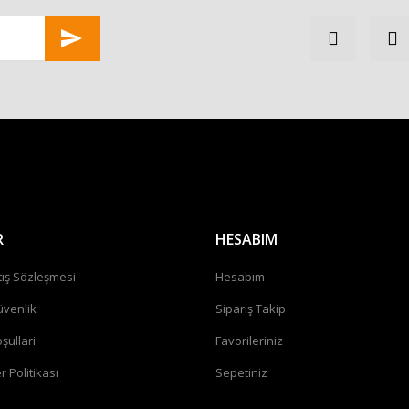
Gönder
R
HESABIM
tış Sözleşmesi
Hesabım
üvenlik
Sipariş Takip
şullari
Favorileriniz
r Politikası
Sepetiniz