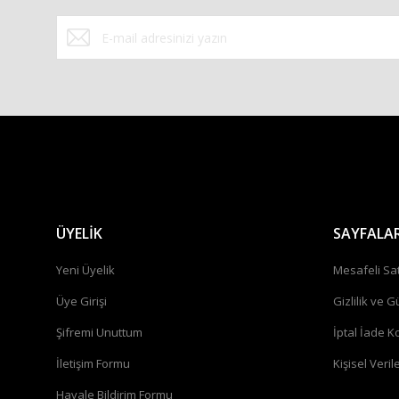
Bu ürüne benzer farklı alternatifler olmalı.
ÜYELİK
SAYFALA
Yeni Üyelik
Mesafeli Sa
Üye Girişi
Gizlilik ve G
Şifremi Unuttum
İptal İade Ko
İletişim Formu
Kişisel Verile
Havale Bildirim Formu