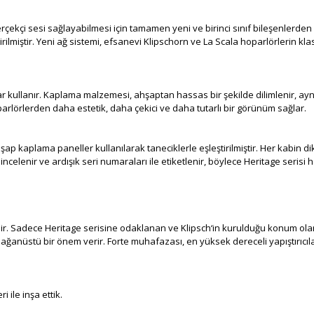
aha gerçekçi sesi sağlayabilmesi için tamamen yeni ve birinci sınıf bileşenle
lmiştir. Yeni ağ sistemi, efsanevi Klipschorn ve La Scala hoparlörlerin klas
lar kullanır. Kaplama malzemesi, ahşaptan hassas bir şekilde dilimlenir, a
parlörlerden daha estetik, daha çekici ve daha tutarlı bir görünüm sağlar.
ap kaplama paneller kullanılarak taneciklerle eşleştirilmiştir. Her kabin dikka
ncelenir ve ardışık seri numaraları ile etiketlenir, böylece Heritage serisi 
ilir. Sadece Heritage serisine odaklanan ve Klipsch‘in kurulduğu konum ola
anüstü bir önem verir. Forte muhafazası, en yüksek dereceli yapıştırıcılar
ri ile inşa ettik.