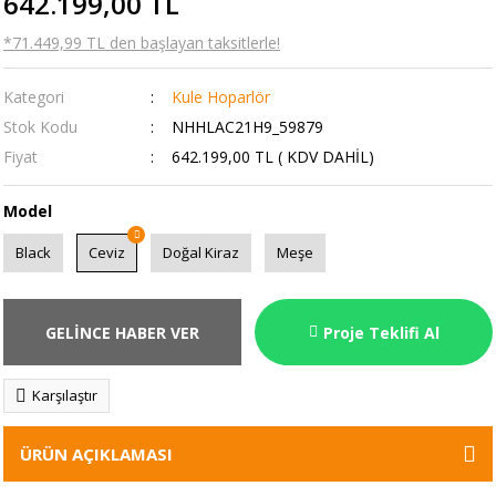
642.199,00 TL
*71.449,99 TL den başlayan taksitlerle!
Kategori
Kule Hoparlör
Stok Kodu
NHHLAC21H9_59879
Fiyat
642.199,00 TL ( KDV DAHİL)
Model
Black
Ceviz
Doğal Kiraz
Meşe
GELİNCE HABER VER
Proje Teklifi Al
Karşılaştır
ÜRÜN AÇIKLAMASI