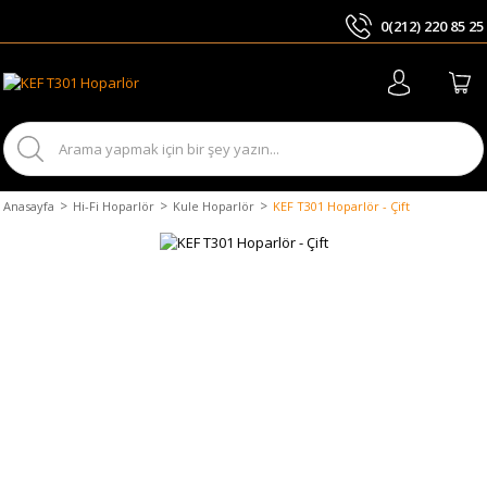
0(212) 220 85 25
ARA
Anasayfa
Hi-Fi Hoparlör
Kule Hoparlör
KEF T301 Hoparlör - Çift