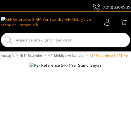
0(212) 220 85 25
ARA
Anasayfa
Hi-Fi Sistemler
HiFi Mobilya ve Standlar
KEF Reference S-RF1 Yer 