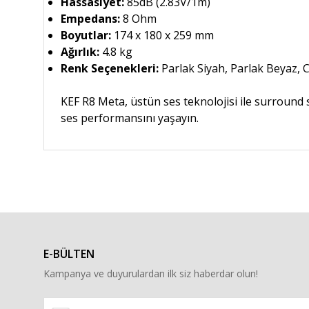
Hassasiyet:
85dB (2.83V/1m)
Empedans:
8 Ohm
Boyutlar:
174 x 180 x 259 mm
Ağırlık:
4.8 kg
Renk Seçenekleri:
Parlak Siyah, Parlak Beyaz, C
KEF R8 Meta, üstün ses teknolojisi ile surround 
ses performansını yaşayın.
Bu ürünün fiyat bilgisi, resim, ürün açıklamalarında ve diğe
Görüş ve önerileriniz için teşekkür ederiz.
Ürün resmi kalitesiz, bozuk veya görüntülenemiyor.
Ürün açıklamasında eksik bilgiler bulunuyor.
E-BÜLTEN
Ürün bilgilerinde hatalar bulunuyor.
Kampanya ve duyurulardan ilk siz haberdar olun!
Ürün fiyatı diğer sitelerden daha pahalı.
Bu ürüne benzer farklı alternatifler olmalı.