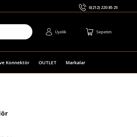
0(212) 220 85 25
ARA
Üyelik
Sepetim
 ve Konnektör
OUTLET
Markalar
lör