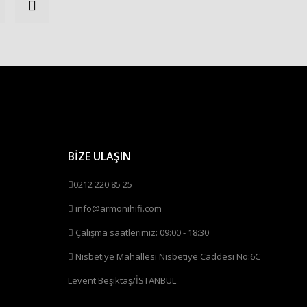
BİZE ULAŞIN
0212 220 85 25
info@armonihifi.com
Çalışma saatlerimiz: 09:00 - 18:30
Nisbetiye Mahallesi Nisbetiye Caddesi No:6C
Levent Beşiktaş/İSTANBUL