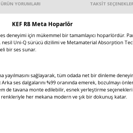
ÜRÜN YORUMLARI
TAKSİT SEÇENEKLER
KEF R8 Meta Hoparlör
es deneyimi için mükemmel bir tamamlayıcı hoparlördür. Parl
. nesil Uni-Q sürücü dizilimi ve Metamaterial Absorption Te
eli bir ses sunar.
na yayılmasını sağlayarak, tüm odada net bir dinleme deneyi
:
Arka ses dalgalarını %99 oranında emerek, bozulmayı önler 
 de tavana monte edilebilir, esnek yerleştirme seçenekleri
z renkleriyle her mekana modern ve şık bir dokunuş katar.