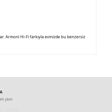
r. Armoni Hi-Fi farkıyla evinizde bu benzersiz
za iletebilirsiniz.
A
rlı çıkın!