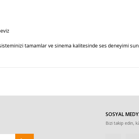
eviz
sisteminizi tamamlar ve sinema kalitesinde ses deneyimi suna
r konularda yetersiz gördüğünüz noktaları öneri formunu kullanarak tarafımı
Bu ürüne ilk yorumu siz yapın!
Yorum Yaz
SOSYAL MEDY
Bizi takip edin, kâ