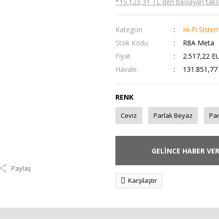
*15.123,31 TL den başlayan taksit
Kategori
Hi-Fi Siste
Stok Kodu
R8A Meta
Fiyat
2.517,22 E
Havale
131.851,77 
RENK
Ceviz
Parlak Beyaz
Par
GELİNCE HABER VE
Paylaş
Karşılaştır