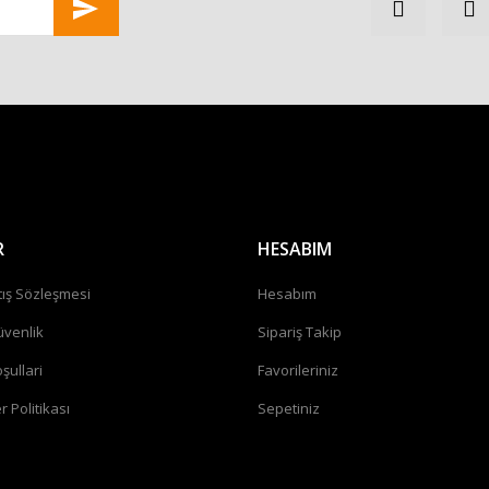
Gönder
R
HESABIM
tış Sözleşmesi
Hesabım
üvenlik
Sipariş Takip
şullari
Favorileriniz
r Politikası
Sepetiniz