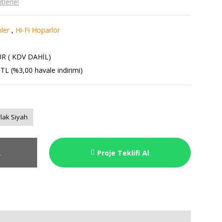
lerle!
mler
,
Hi-Fi Hoparlör
UR ( KDV DAHİL)
TL (%3,00 havale indirimi)
lak Siyah
R
Proje Teklifi Al