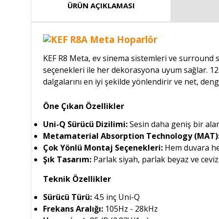
ÜRÜN AÇIKLAMASI
KEF R8 Meta, ev sinema sistemleri ve surround s
seçenekleri ile her dekorasyona uyum sağlar. 12
dalgalarını en iyi şekilde yönlendirir ve net, deng
Öne Çıkan Özellikler
Uni-Q Sürücü Dizilimi:
Sesin daha geniş bir ala
Metamaterial Absorption Technology (MAT)
Çok Yönlü Montaj Seçenekleri:
Hem duvara hem
Şık Tasarım:
Parlak siyah, parlak beyaz ve cevi
Teknik Özellikler
Sürücü Türü:
4.5 inç Uni-Q
Frekans Aralığı:
105Hz - 28kHz