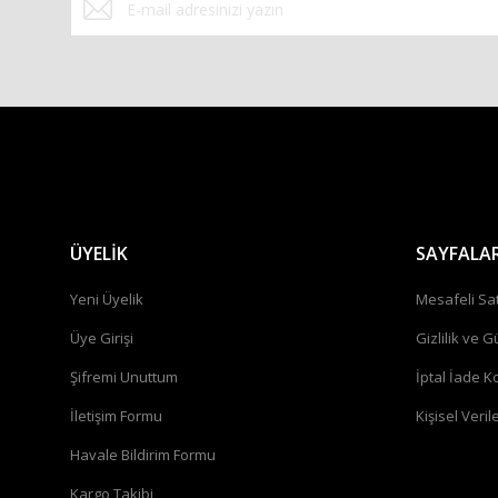
ÜYELİK
SAYFALA
Yeni Üyelik
Mesafeli Sa
Üye Girişi
Gizlilik ve G
Şifremi Unuttum
İptal İade Ko
İletişim Formu
Kişisel Verile
Havale Bildirim Formu
Kargo Takibi