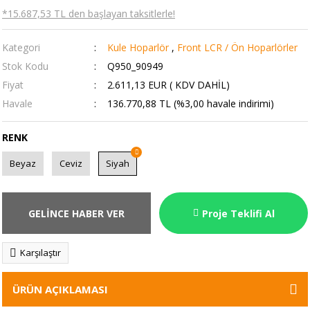
*15.687,53 TL den başlayan taksitlerle!
Kategori
Kule Hoparlör
,
Front LCR / Ön Hoparlörler
Stok Kodu
Q950_90949
Fiyat
2.611,13 EUR ( KDV DAHİL)
Havale
136.770,88 TL (%3,00 havale indirimi)
RENK
Beyaz
Ceviz
Siyah
GELİNCE HABER VER
Proje Teklifi Al
Karşılaştır
ÜRÜN AÇIKLAMASI