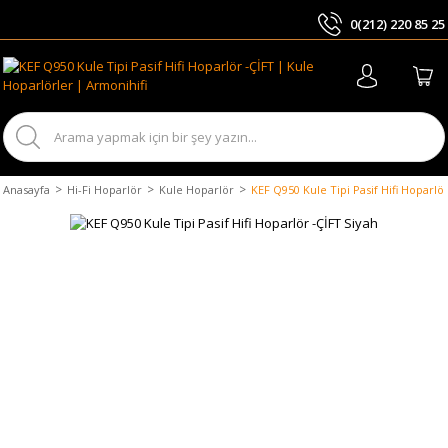
0(212) 220 85 25
ARA
Anasayfa
Hi-Fi Hoparlör
Kule Hoparlör
KEF Q950 Kule Tipi Pasif Hifi Hoparlör